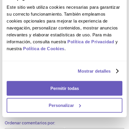
Consulte a su médico, farmacéutico o enfermero antes de
empezar a tomar LIBBERAFEX® 180 mg Tableta recubierta
Este sitio web utiliza cookies necesarias para garantizar
si tiene problemas con el funcionamiento del higado o los
su correcto funcionamiento. También empleamos
riñones; es un paciente de edad avanzada; tiene o ha tenido
una enfermedad del corazón, ya que este tipo de
cookies opcionales para mejorar la experiencia de
medicamento puede producir un latido más rápido del
navegación, personalizar contenidos, mostrar anuncios
corazón (taquicardia) o latido irregular (palpitaciones). Para
mayor información, leer el inserto.
relevantes y elaborar estadísticas de uso. Para más
información, consulta nuestra
Política de Privacidad
y
Composición
nuestra
Política de Cookies
.
Cada tableta de LIBBERAFEX® contiene: Clorhidrato de
Mostrar detalles
Fexofenadina, 180 mg.
Comentarios
Permitir todas
Cargando el resumen…
Personalizar
Por favor, inicia sesión para escribir un comentario.