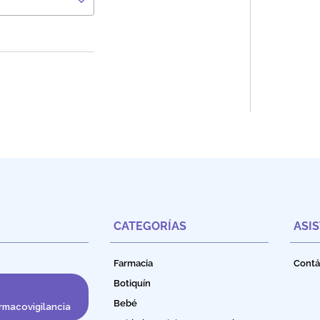
CATEGORÍAS
ASI
Farmacia
Contá
Botiquín
Bebé
rmacovigilancia