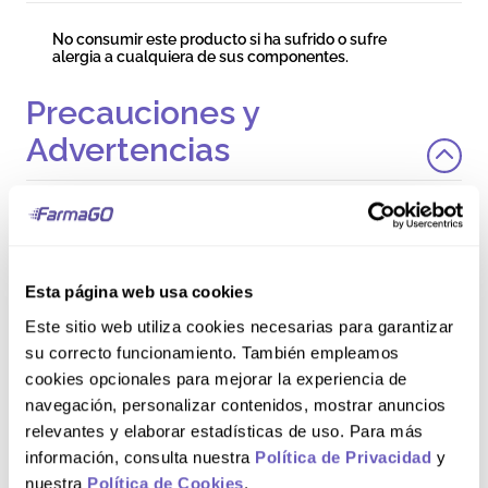
No consumir este producto si ha sufrido o sufre
alergia a cualquiera de sus componentes.
Precauciones y
Advertencias
Los complementos alimenticios no deben utilizarse
como sustituto de una dieta equilibrada.
Modo de uso
Esta página web usa cookies
Este sitio web utiliza cookies necesarias para garantizar
su correcto funcionamiento. También empleamos
Maddre® DHA es de agradable sabor a chocolate y
de fácil disolución, puede administrarse con líquidos o
cookies opcionales para mejorar la experiencia de
alimentos blandos: leche, agua, avena, postres y
navegación, personalizar contenidos, mostrar anuncios
jugos. Una vez preparado el producto puede
observarse en el fondo del envase un sedimento
relevantes y elaborar estadísticas de uso. Para más
oscuro propio del producto que corresponde a las
información, consulta nuestra
Política de Privacidad
y
sales minerales que contiene. Diluir la cantidad
requerida en 200 mL de líquido. Libre de gluten.
nuestra
Política de Cookies
.