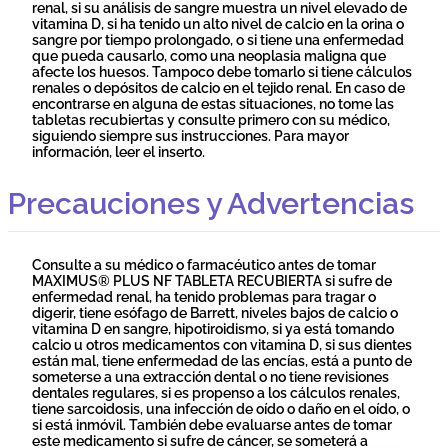
renal, si su análisis de sangre muestra un nivel elevado de
vitamina D, si ha tenido un alto nivel de calcio en la orina o
sangre por tiempo prolongado, o si tiene una enfermedad
que pueda causarlo, como una neoplasia maligna que
afecte los huesos. Tampoco debe tomarlo si tiene cálculos
renales o depósitos de calcio en el tejido renal. En caso de
encontrarse en alguna de estas situaciones, no tome las
tabletas recubiertas y consulte primero con su médico,
siguiendo siempre sus instrucciones. Para mayor
información, leer el inserto.
Precauciones y Advertencias
Consulte a su médico o farmacéutico antes de tomar
MAXIMUS® PLUS NF TABLETA RECUBIERTA si sufre de
enfermedad renal, ha tenido problemas para tragar o
digerir, tiene esófago de Barrett, niveles bajos de calcio o
vitamina D en sangre, hipotiroidismo, si ya está tomando
calcio u otros medicamentos con vitamina D, si sus dientes
están mal, tiene enfermedad de las encías, está a punto de
someterse a una extracción dental o no tiene revisiones
dentales regulares, si es propenso a los cálculos renales,
tiene sarcoidosis, una infección de oído o daño en el oído, o
si está inmóvil. También debe evaluarse antes de tomar
este medicamento si sufre de cáncer, se someterá a