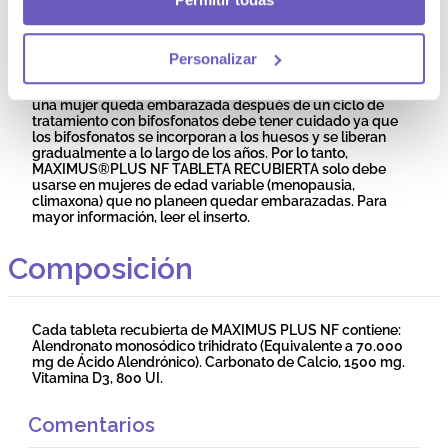
lactancia, cree que podría estar embarazada o tiene
intención de quedarse embarazada, consulte a su médico
o farmacéutico antes de utilizar este medicamento.
MAXIMUS®PLUS NF TABLETA RECUBIERTA no debe
Personalizar
usarse durante el embarazo o la lactancia. Existe un riesgo
de daño fetal (que afecta principalmente a los huesos) si
una mujer queda embarazada después de un ciclo de
tratamiento con bifosfonatos debe tener cuidado ya que
los bifosfonatos se incorporan a los huesos y se liberan
gradualmente a lo largo de los años. Por lo tanto,
MAXIMUS®PLUS NF TABLETA RECUBIERTA solo debe
usarse en mujeres de edad variable (menopausia,
climaxona) que no planeen quedar embarazadas. Para
mayor información, leer el inserto.
Composición
Cada tableta recubierta de MAXIMUS PLUS NF contiene:
Alendronato monosódico trihidrato (Equivalente a 70.000
mg de Ácido Alendrónico). Carbonato de Calcio, 1500 mg.
Vitamina D3, 800 UI.
Comentarios