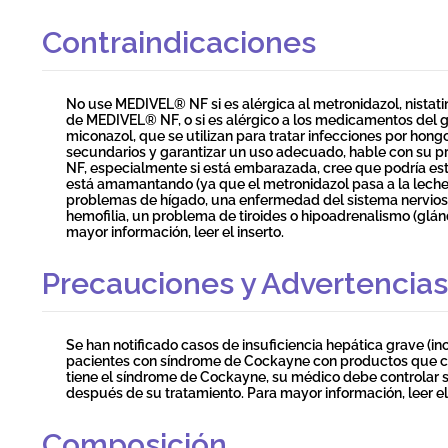
Contraindicaciones
No use MEDIVEL® NF si es alérgica al metronidazol, nistati
de MEDIVEL® NF, o si es alérgico a los medicamentos del g
miconazol, que se utilizan para tratar infecciones por hong
secundarios y garantizar un uso adecuado, hable con su p
NF, especialmente si está embarazada, cree que podría e
está amamantando (ya que el metronidazol pasa a la leche 
problemas de hígado, una enfermedad del sistema nervio
hemofilia, un problema de tiroides o hipoadrenalismo (glán
mayor información, leer el inserto.
Precauciones y Advertencias
Se han notificado casos de insuficiencia hepática grave (i
pacientes con síndrome de Cockayne con productos que co
tiene el síndrome de Cockayne, su médico debe controlar 
después de su tratamiento. Para mayor información, leer el 
Composición