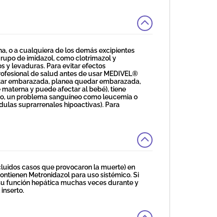
na, o a cualquiera de los demás excipientes
rupo de imidazol, como clotrimazol y
os y levaduras. Para evitar efectos
rofesional de salud antes de usar MEDIVEL®
star embarazada, planea quedar embarazada,
materna y puede afectar al bebé), tiene
so, un problema sanguíneo como leucemia o
dulas suprarrenales hipoactivas). Para
ncluidos casos que provocaron la muerte) en
ntienen Metronidazol para uso sistémico. Si
su función hepática muchas veces durante y
inserto.