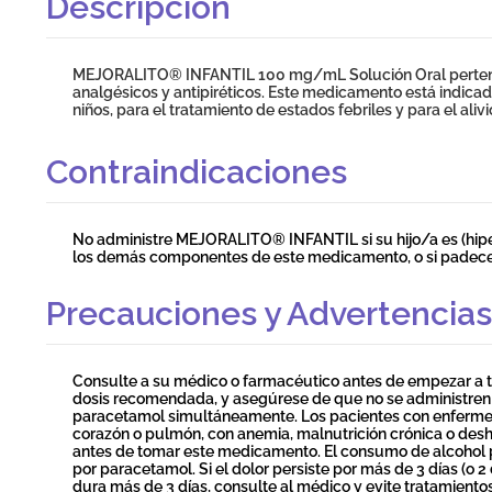
Descripción
MEJORALITO® INFANTIL 100 mg/mL Solución Oral perten
analgésicos y antipiréticos. Este medicamento está indicad
niños, para el tratamiento de estados febriles y para el ali
Contraindicaciones
No administre MEJORALITO® INFANTIL si su hijo/a es (hipe
los demás componentes de este medicamento, o si padece
Precauciones y Advertencias
Consulte a su médico o farmacéutico antes de empezar a 
dosis recomendada, y asegúrese de que no se administre
paracetamol simultáneamente. Los pacientes con enfermed
corazón o pulmón, con anemia, malnutrición crónica o des
antes de tomar este medicamento. El consumo de alcohol 
por paracetamol. Si el dolor persiste por más de 3 días (o 2
dura más de 3 días, consulte al médico y evite tratamiento