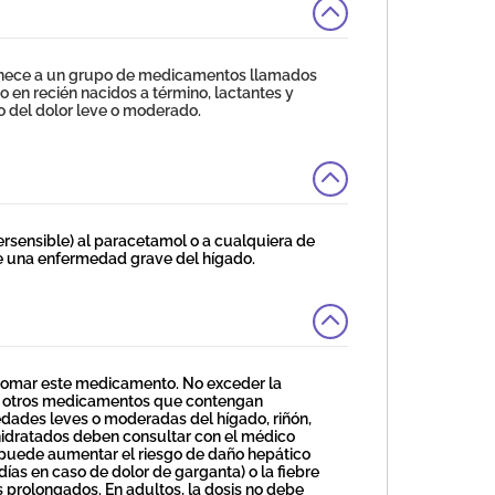
ece a un grupo de medicamentos llamados
o en recién nacidos a término, lactantes y
vio del dolor leve o moderado.
rsensible) al paracetamol o a cualquiera de
 una enfermedad grave del hígado.
tomar este medicamento. No exceder la
n otros medicamentos que contengan
ades leves o moderadas del hígado, riñón,
hidratados deben consultar con el médico
puede aumentar el riesgo de daño hepático
 días en caso de dolor de garganta) o la fiebre
s prolongados. En adultos, la dosis no debe