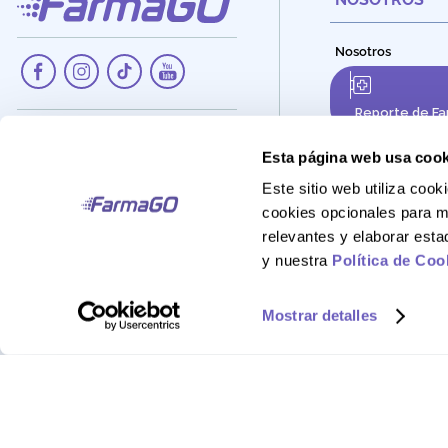
Nosotros
Reporte de Fa
Dirección:
Av. Santa Cecilia Nro. 265, Ate -
Esta página web usa cook
Lima, Perú
Este sitio web utiliza co
Teléfono:
cookies opcionales para m
908 895 020
relevantes y elaborar est
Correo:
y nuestra
Política de Coo
Atencionalcliente@farmago.pe
Mostrar detalles
FarmaGo 2025 - Derechos reservados