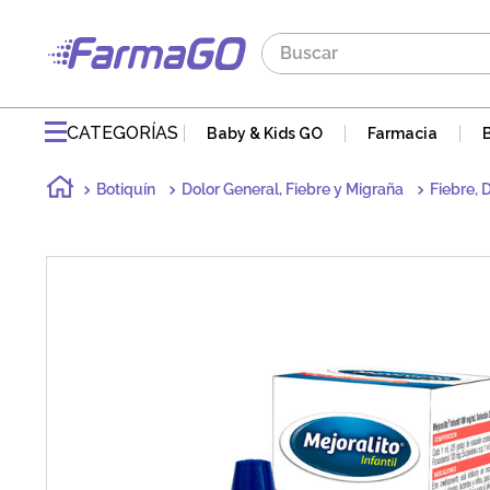
Buscar
TÉRMINOS MÁS BUSCADOS
1
.
maddre
CATEGORÍAS
Baby & Kids GO
Farmacia
2
.
zaidman
Botiquín
Dolor General, Fiebre y Migraña
Fiebre, 
3
.
jabon
4
.
pvm
5
.
gaseovet
6
.
acnomel
7
.
mucovit
8
.
electrolight
9
.
doloral
10
.
nutribén