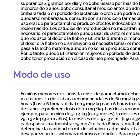
superar los 4 gramos por día y no debe usarse por más de tr
menores de 2 años, debe consultar al médico antes de admi
embarazada o en periodo de lactancia, o cree que podría e
quedarse embarazada, consulte con su médico o farmacéuti
uso oral de paracetamol no produce efectos indeseables ni e
recién nacido. Los estudios de reproducción no muestran m
necesario, el paracetamol se puede usar durante el embaraz
que reduzca el dolor o la fiebre y utilizarla durante el me
el dolor o la fiebre no disminuyen o si necesita tomar el
pasa a la leche materna, aunque no se han producido comu
Por lo tanto, puede utilizarse en mujeres en periodo de la
debe tener precaución en el caso de uso prolongado. Para m
Modo de uso
En niños menores de 2 años, la dosis de paracetamol debe s
0 a 10 años, la dosis diaria recomendada es de 60 mg/kg/
horas (hasta 6 tomas al día) o 15 mg/kg cada 6 horas (hast
de 1 año, se prefieren dosis de 10 mg/kg. Las dosis recom
ejemplo, para un niño de 3 a 4 kg (0 a 3 meses), la dosis es
25 a 32 kg (9 a 10 años), la dosis es de 2.5 a 3.2 mL (250 a
cada 4 horas o administrar 15 mg/kg cada 6 horas, multipli
determinar la cantidad en mL de solución a administrar.
desaparezcan los síntomas dolorosos o febriles. Para mayor 