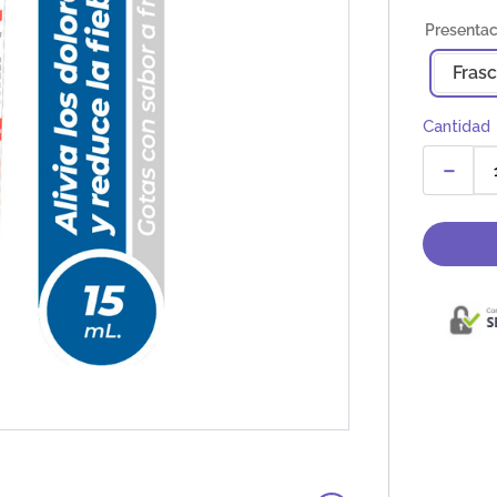
Fras
Cantidad
－