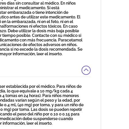
es días sin consultar al médico. En niños
nistrar el medicamento. Si está
star embarazada o tiene intención de
co antes de utilizar este medicamento. El
n la embarazada, ni en el feto, ni en el
alformaciones ni efectos tóxicos. En caso
o. Debe utilizar la dosis más baja posible
nor tiempo posible. Contacte con su médico si
 medicamento con más frecuencia. Paracetamol
nicaciones de efectos adversos en niños.
ctancia si no excede la dosis recomendada. Se
ayor información, leer el inserto.
er establecida por el médico. Para niños de
día, lo que equivale a 10 mg/kg cada 4
a 4 tomas en 24 horas). Para niños menores
endadas varían según el peso y la edad, por
 de 0.4 mL (40 mg) por toma, y para un niño de
 320 mg) por toma. Las dosis se pueden repetir
cando el peso del niño por 0.10 o 0.15 para
 La medicación debe suspenderse cuando
información, leer el inserto.