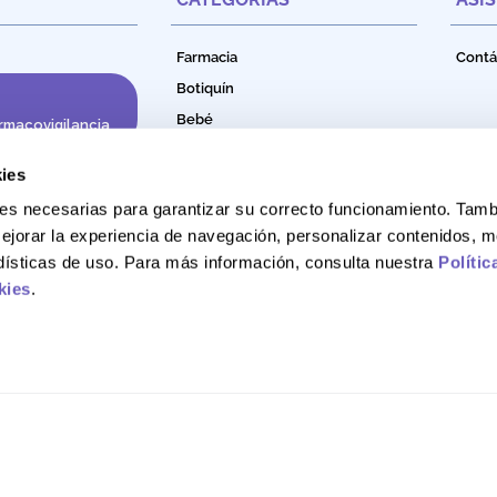
Farmacia
Contá
Botiquín
Bebé
rmacovigilancia
Cuidado e Higiene Personal
ies
Nutrición
okies necesarias para garantizar su correcto funcionamiento. Ta
Productos Naturales
ejorar la experiencia de navegación, personalizar contenidos, m
Bebidas Funcionales
adísticas de uso. Para más información, consulta nuestra
Polític
kies
.