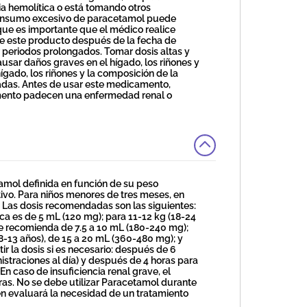
mia hemolítica o está tomando otros
onsumo excesivo de paracetamol puede
 que es importante que el médico realice
ice este producto después de la fecha de
r periodos prolongados. Tomar dosis altas y
sar daños graves en el hígado, los riñones y
hígado, los riñones y la composición de la
iadas. Antes de usar este medicamento,
amento padecen una enfermedad renal o
tamol definida en función de su peso
tivo. Para niños menores de tres meses, en
al. Las dosis recomendadas son las siguientes:
ica es de 5 mL (120 mg); para 11-12 kg (18-24
se recomienda de 7.5 a 10 mL (180-240 mg);
8-13 años), de 15 a 20 mL (360-480 mg); y
r la dosis si es necesario: después de 6
istraciones al día) y después de 4 horas para
En caso de insuficiencia renal grave, el
ras. No se debe utilizar Paracetamol durante
en evaluará la necesidad de un tratamiento