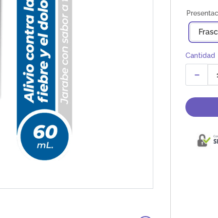
Fras
Cantidad
－