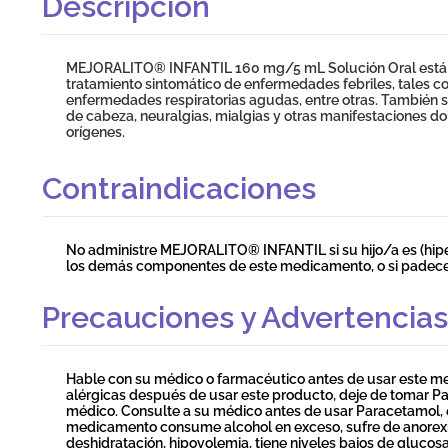
Descripción
MEJORALITO® INFANTIL 160 mg/5 mL Solución Oral está in
tratamiento sintomático de enfermedades febriles, tales 
enfermedades respiratorias agudas, entre otras. También se
de cabeza, neuralgias, mialgias y otras manifestaciones d
orígenes.
Contraindicaciones
No administre MEJORALITO® INFANTIL si su hijo/a es (hipe
los demás componentes de este medicamento, o si padece
Precauciones y Advertencias
Hable con su médico o farmacéutico antes de usar este m
alérgicas después de usar este producto, deje de tomar P
médico. Consulte a su médico antes de usar Paracetamol, 
medicamento consume alcohol en exceso, sufre de anorexia,
deshidratación, hipovolemia, tiene niveles bajos de gluco