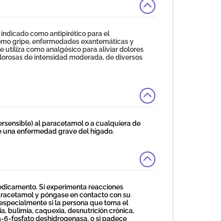
dicado como antipirético para el
como gripe, enfermedades exantemáticas y
 utiliza como analgésico para aliviar dolores
olorosas de intensidad moderada, de diversos
rsensible) al paracetamol o a cualquiera de
 una enfermedad grave del hígado.
edicamento. Si experimenta reacciones
aracetamol y póngase en contacto con su
especialmente si la persona que toma el
 bulimia, caquexia, desnutrición crónica,
sa-6-fosfato deshidrogenasa, o si padece