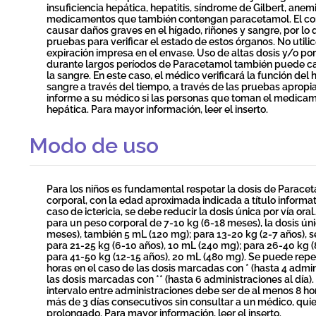
insuficiencia hepática, hepatitis, síndrome de Gilbert, ane
medicamentos que también contengan paracetamol. El c
causar daños graves en el hígado, riñones y sangre, por lo
pruebas para verificar el estado de estos órganos. No util
expiración impresa en el envase. Uso de altas dosis y/o po
durante largos períodos de Paracetamol también puede cau
la sangre. En este caso, el médico verificará la función del 
sangre a través del tiempo, a través de las pruebas aprop
informe a su médico si las personas que toman el medic
hepática. Para mayor información, leer el inserto.
Modo de uso
Para los niños es fundamental respetar la dosis de Parace
corporal, con la edad aproximada indicada a título informa
caso de ictericia, se debe reducir la dosis única por vía or
para un peso corporal de 7-10 kg (6-18 meses), la dosis ún
meses), también 5 mL (120 mg); para 13-20 kg (2-7 años), 
para 21-25 kg (6-10 años), 10 mL (240 mg); para 26-40 kg (
para 41-50 kg (12-15 años), 20 mL (480 mg). Se puede repeti
horas en el caso de las dosis marcadas con * (hasta 4 admin
las dosis marcadas con ** (hasta 6 administraciones al día). 
intervalo entre administraciones debe ser de al menos 8 ho
más de 3 días consecutivos sin consultar a un médico, qui
prolongado. Para mayor información, leer el inserto.