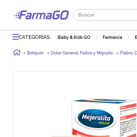
Buscar
TÉRMINOS MÁS BUSCADOS
1
.
maddre
CATEGORÍAS
Baby & Kids GO
Farmacia
2
.
zaidman
Botiquín
Dolor General, Fiebre y Migraña
Fiebre, 
3
.
jabon
4
.
pvm
5
.
gaseovet
6
.
acnomel
7
.
doloral
8
.
electrolight
9
.
mucovit
10
.
nutribén