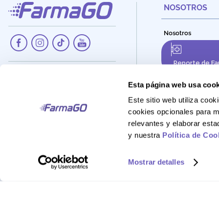
NOSOTROS
Nosotros
Reporte de Fa
Dirección:
Av. Santa Cecilia Nro. 265, Ate -
Esta página web usa cook
Lima, Perú
Este sitio web utiliza co
Teléfono:
cookies opcionales para m
908 895 020
relevantes y elaborar est
Correo:
y nuestra
Política de Coo
Atencionalcliente@farmago.pe
Mostrar detalles
FarmaGo 2025 - Derechos reservados