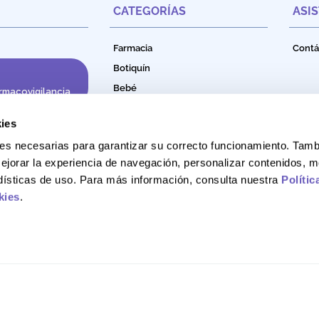
CATEGORÍAS
ASI
Farmacia
Contá
Botiquín
Bebé
rmacovigilancia
Cuidado e Higiene Personal
ies
Nutrición
okies necesarias para garantizar su correcto funcionamiento. Ta
Productos Naturales
ejorar la experiencia de navegación, personalizar contenidos, m
Bebidas Funcionales
adísticas de uso. Para más información, consulta nuestra
Polític
kies
.