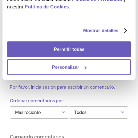
tragarla ni masticarla.
nuestra
Política de Cookies
.
Composición
Mostrar detalles
Cada pastilla para chupar de MENTHOBIÓTICOS®
contiene: Bencidamina Clorhidrato, 3 mg (equivalente
a 2.68 mg de Bencidamina).
Permitir todas
Comentarios
Personalizar
Cargando el resumen…
Por favor, inicia sesión para escribir un comentario.
Más reciente
Todos
Cargando comentarios…