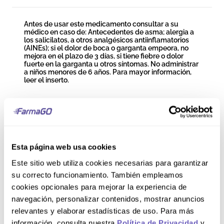
Antes de usar este medicamento consultar a su
médico en caso de: Antecedentes de asma; alergia a
los salicilatos, a otros analgésicos antiinflamatorios
(AINEs); si el dolor de boca o garganta empeora, no
mejora en el plazo de 3 días, si tiene fiebre o dolor
fuerte en la garganta u otros síntomas. No administrar
a niños menores de 6 años. Para mayor información,
leer el inserto.
Modo de uso
La dosis recomendada es: en adultos y niños mayores
de 6 años, tomar 1 pastilla 3 veces al día según se
Esta página web usa cookies
necesite para aliviar el dolor. No debe exceder de 3
pastillas al día y no utilizar este medicamento por más
Este sitio web utiliza cookies necesarias para garantizar
de 7 días. Si los síntomas persisten o empeoran
su correcto funcionamiento. También empleamos
después de 3 días, o si tiene fiebre, dolor fuerte en la
garganta u otros síntomas, consulte a su médico. En
cookies opcionales para mejorar la experiencia de
niños de 6 a 11 años, este medicamento debe
navegación, personalizar contenidos, mostrar anuncios
administrarse bajo la supervisión de un adulto. El
medicamento es de uso bucal, por lo que debe
relevantes y elaborar estadísticas de uso. Para más
dejarse disolver una pastilla lentamente en la boca sin
información, consulta nuestra
Política de Privacidad
y