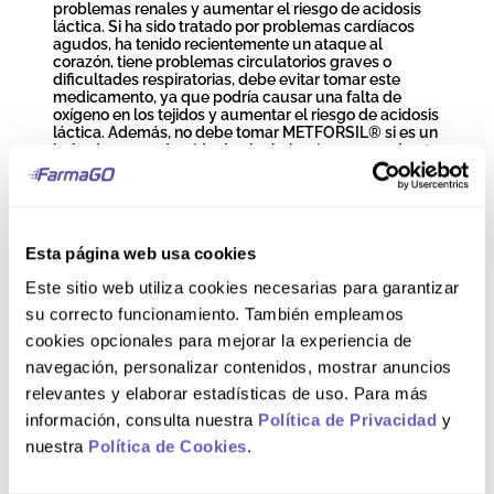
problemas renales y aumentar el riesgo de acidosis
láctica. Si ha sido tratado por problemas cardíacos
agudos, ha tenido recientemente un ataque al
corazón, tiene problemas circulatorios graves o
dificultades respiratorias, debe evitar tomar este
medicamento, ya que podría causar una falta de
oxígeno en los tejidos y aumentar el riesgo de acidosis
láctica. Además, no debe tomar METFORSIL® si es un
bebedor empedernido de alcohol o si es menor de 18
años. Para mayor información, leer el inserto.
Precauciones y
Advertencias
Esta página web usa cookies
Este sitio web utiliza cookies necesarias para garantizar
su correcto funcionamiento. También empleamos
Antes de tomar METFORSIL®, informe a su médico
cookies opcionales para mejorar la experiencia de
acerca de todas sus afecciones médicas,
especialmente si tiene niveles bajos de vitamina B12
navegación, personalizar contenidos, mostrar anuncios
en la sangre o riesgo de acidosis láctica. METFORSIL®
relevantes y elaborar estadísticas de uso. Para más
puede causar un efecto secundario muy raro pero
grave llamado acidosis láctica, especialmente si sus
información, consulta nuestra
Política de Privacidad
y
riñones no funcionan correctamente. El riesgo de
nuestra
Política de Cookies
.
acidosis láctica también aumenta con la diabetes no
controlada, infecciones graves, ayuno prolongado,
ingesta de alcohol, deshidratación, problemas