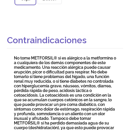
Contraindicaciones
No tome METFORSIL® si es alérgico a la metformina o
a cualquiera de los demás componentes de este
medicamento. Una reacción alérgica puede causar
erupción, picor o dificultad para respirar. No debe
tomarlo si tiene problemas del hígado, una función
renal muy reducida, o si tiene diabetes no controlada
con hiperglucemia grave, náuseas, vómitos, diarrea,
pérdida rápida de peso, acidosis láctica o
cetoacidosis. La cetoacidosis es una condición en la
que se acumulan cuerpos cetónicos en la sangre, lo
que puede provocar un pre coma diabético, con
síntomas como dolor de estómago, respiración rápida
y profunda, somnolencia o un aliento con un olor
inusual y afrutado. Tampoco debe tomar
METFORSIL® si ha perdido demasiada agua de su
cuerpo (deshidratación), ya que esto puede provocar