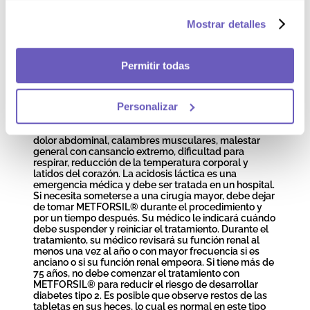
hepáticos o cualquier condición médica que reduzca
el suministro de oxígeno a una parte del cuerpo, como
Mostrar detalles
una enfermedad cardíaca grave. Si alguno de estos
casos aplica a usted, consulte con su médico para
recibir más instrucciones. Deje de tomar METFORSIL®
temporalmente si tiene una condición que pueda
Permitir todas
causar deshidratación, como vómitos severos, diarrea,
fiebre, exposición al calor o si bebe menos líquido de
lo normal. Hable con su médico para obtener más
Personalizar
instrucciones. Suspenda el uso de METFORSIL® y
acuda a un médico o al hospital más cercano si
presenta síntomas de acidosis láctica, como vómitos,
dolor abdominal, calambres musculares, malestar
general con cansancio extremo, dificultad para
respirar, reducción de la temperatura corporal y
latidos del corazón. La acidosis láctica es una
emergencia médica y debe ser tratada en un hospital.
Si necesita someterse a una cirugía mayor, debe dejar
de tomar METFORSIL® durante el procedimiento y
por un tiempo después. Su médico le indicará cuándo
debe suspender y reiniciar el tratamiento. Durante el
tratamiento, su médico revisará su función renal al
menos una vez al año o con mayor frecuencia si es
anciano o si su función renal empeora. Si tiene más de
75 años, no debe comenzar el tratamiento con
METFORSIL® para reducir el riesgo de desarrollar
diabetes tipo 2. Es posible que observe restos de las
tabletas en sus heces, lo cual es normal en este tipo