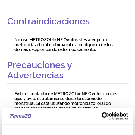
Contraindicaciones
No use METROZOL® NF Óvulos si es alérgica al
metronidazol o al clotrimazol o a cualquiera de los
demás excipientes de este medicamento.
Precauciones y
Advertencias
Evite el contacto de METROZOL® NF Óvulos con los
ojos y evite el tratamiento durante el período
menstrual. Si está utilizando metronidazol oral de
manera concomitante, tenga en cuenta las
contraindicaciones, efectos secundarios y
advertencias mencionadas en el inserto del
medicamento oral. Se han notificado casos de
toxicidad hepática grave, incluyendo insuficiencia
hepática aguda y casos que han llevado a la muerte,