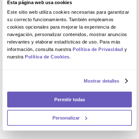
Esta página web usa cookies
en pacientes con síndrome de Cockayne que usan
medicamentos con metronidazol. Si tiene síndrome de
Este sitio web utiliza cookies necesarias para garantizar
Cockayne, su médico controlará su función hepática
con frecuencia durante y después del tratamiento
su correcto funcionamiento. También empleamos
con metronidazol. Informe a su médico de inmediato y
cookies opcionales para mejorar la experiencia de
deje de tomar metronidazol si experimenta dolores de
estómago, anorexia, náuseas, vómitos, fiebre,
navegación, personalizar contenidos, mostrar anuncios
malestar, fatiga, ictericia, orina oscura, heces blandas
relevantes y elaborar estadísticas de uso. Para más
de color gris verdoso o picazón. En niñas, este
medicamento debe usarse solo cuando sea
información, consulta nuestra
Política de Privacidad
y
absolutamente necesario y bajo la supervisión directa
nuestra
Política de Cookies
.
de un médico. Para mayor información, leer el inserto.
Composición
Mostrar detalles
Cada óvulo de METROZOL® NF contiene:
Metronidazol, 500 mg; Clotrimazol, 100 mg.
Permitir todas
Comentarios
Personalizar