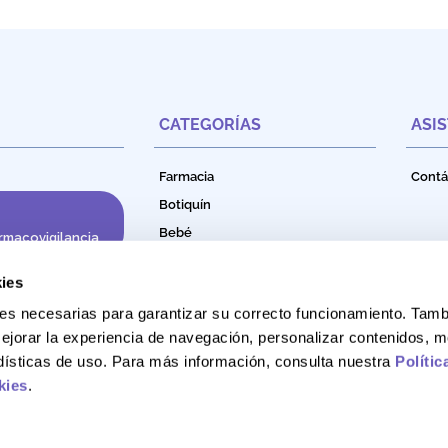
CATEGORÍAS
ASI
Farmacia
Contá
Botiquín
Bebé
rmacovigilancia
Cuidado e Higiene Personal
ies
Nutrición
okies necesarias para garantizar su correcto funcionamiento. Ta
Productos Naturales
ejorar la experiencia de navegación, personalizar contenidos, m
Bebidas Funcionales
adísticas de uso. Para más información, consulta nuestra
Polític
kies
.