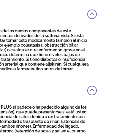
no de los demás componentes de este
mentos derivados de la sulfonamida. Si está
tar tomar este medicamento también al inicio
r ejemplo colestasis u obstrucción biliar
liar) o cualquier otra enfermedad grave en el
dico determina que tiene niveles bajos de
tratamiento. Si tiene diabetes o insuficiencia
 arterial que contiene aliskiren. Si cualquiera
médico o farmacéutico antes de tomar
 PLUS si padece o ha padecido alguno de los
otensión), que puede presentarse si está usted
iencia de sales debido a un tratamiento con
Enfermedad o trasplante de riñón. Estenosis de
 o ambos riñones). Enfermedad del hígado.
terona (retención de agua y sal en el cuerpo