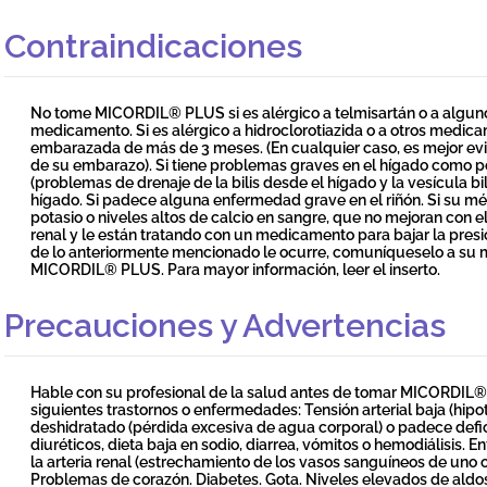
Contraindicaciones
No tome MICORDIL® PLUS si es alérgico a telmisartán o a algu
medicamento. Si es alérgico a hidroclorotiazida o a otros medica
embarazada de más de 3 meses. (En cualquier caso, es mejor evi
de su embarazo). Si tiene problemas graves en el hígado como po
(problemas de drenaje de la bilis desde el hígado y la vesícula bi
hígado. Si padece alguna enfermedad grave en el riñón. Si su mé
potasio o niveles altos de calcio en sangre, que no mejoran con el 
renal y le están tratando con un medicamento para bajar la presión
de lo anteriormente mencionado le ocurre, comuníqueselo a su 
MICORDIL® PLUS. Para mayor información, leer el inserto.
Precauciones y Advertencias
Hable con su profesional de la salud antes de tomar MICORDIL®
siguientes trastornos o enfermedades: Tensión arterial baja (hip
deshidratado (pérdida excesiva de agua corporal) o padece defic
diuréticos, dieta baja en sodio, diarrea, vómitos o hemodiálisis. 
la arteria renal (estrechamiento de los vasos sanguíneos de uno
Problemas de corazón. Diabetes. Gota. Niveles elevados de aldos