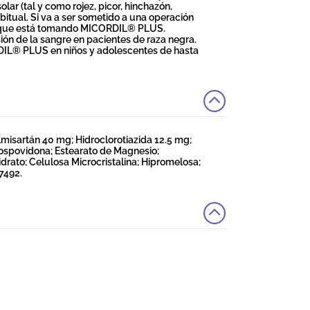
lar (tal y como rojez, picor, hinchazón,
itual. Si va a ser sometido a una operación
 de que está tomando MICORDIL® PLUS.
n de la sangre en pacientes de raza negra.
RDIL® PLUS en niños y adolescentes de hasta
isartán 40 mg; Hidroclorotiazida 12.5 mg;
Crospovidona; Estearato de Magnesio;
rato; Celulosa Microcristalina; Hipromelosa;
7492.