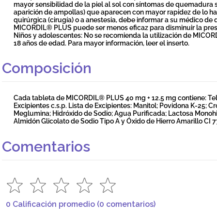
mayor sensibilidad de la piel al sol con síntomas de quemadura so
aparición de ampollas) que aparecen con mayor rapidez de lo hab
quirúrgica (cirugía) o a anestesia, debe informar a su médico
MICORDIL® PLUS puede ser menos eficaz para disminuir la presió
Niños y adolescentes: No se recomienda la utilización de MICO
18 años de edad. Para mayor información, leer el inserto.
Composición
Cada tableta de MICORDIL® PLUS 40 mg + 12.5 mg contiene: Telm
Excipientes c.s.p. Lista de Excipientes: Manitol; Povidona K-25; 
Meglumina; Hidróxido de Sodio; Agua Purificada; Lactosa Monohid
Almidón Glicolato de Sodio Tipo A y Óxido de Hierro Amarillo CI 7
Comentarios
0 Calificación promedio
(0 comentarios)