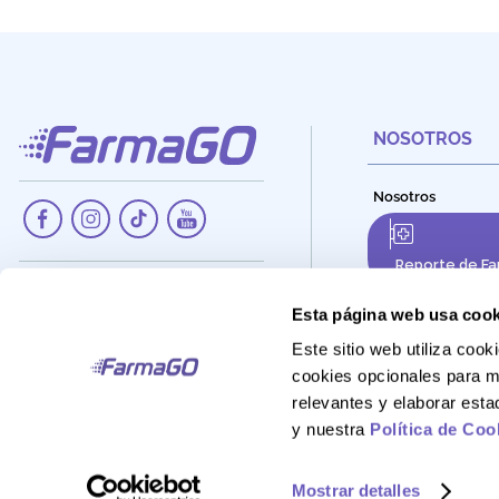
NOSOTROS
Nosotros
Reporte de Fa
Dirección:
Av. Santa Cecilia Nro. 265, Ate -
Esta página web usa cook
Lima, Perú
Este sitio web utiliza co
Teléfono:
cookies opcionales para m
908 895 020
relevantes y elaborar est
Correo:
y nuestra
Política de Coo
Atencionalcliente@farmago.pe
Mostrar detalles