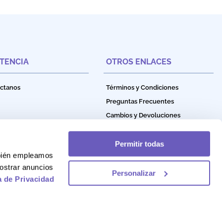
STENCIA
OTROS ENLACES
ctanos
Términos y Condiciones
Preguntas Frecuentes
Cambios y Devoluciones
Política de Privacidad
Política de Garantía
Permitir todas
mbién empleamos
Política de Cookies
ostrar anuncios
Personalizar
a de Privacidad