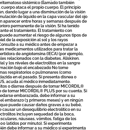
s eritematoso sistémico (llamado también
cuerpo ataca el propio cuerpo. El principio
n, dando lugar a una disminución de la visión
mulación de líquido en la capa vascular del ojo
den aparecer entre horas y semanas después de
ioro permanente de la visión. Si ha tenido
rante el tratamiento. El tratamiento con
s, puede aumentar el riesgo de algunos tipos de
el de la exposición al sol y los rayos
onsulte a su médico antes de empezar a
s medicamentos utilizados para tratar la
vertidora de angiotensina (IECA) (por ejemplo,
nales relacionados con la diabetes. Aliskiren.
al y los niveles de electrolitos en la sangre
nformación bajo el encabezado No tome
mas respiratorios o pulmonares (como
tiazida en el pasado. Si presenta disnea o
US, acuda al médico inmediatamente.
mitos o diarrea después de tomar MICORDIL®
eje de tomar MICORDIL® PLUS por su cuenta. Si
quedarse embarazada, debe informar a su
el embarazo (3 primeros meses) y en ningún
orque puede causar daños graves a su bebé,
 causar un desequilibrio electrolítico en su
ectrolitos incluyen sequedad de la boca,
sculares, náuseas, vómitos, fatiga de los
0 latidos por minuto). Si experimenta
én debe informar a su médico si experimenta