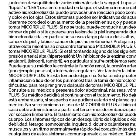
junto con desequilibrio de varios minerales de la sangre). Lupu
“lupus” o “LES”) una enfermedad en la que el sistema inmune del 
activo hidroclorotiazida puede provocar una reacción poco comú
y dolor en los ojos. Estos síntomas pueden ser indicativos de acu
(derrame coroideo) o un aumento de la presión en su ojo y pue
tomar MICORDIL® PLUS. Si no se trata, puede conducir a un deter
cáncer de piel o si le aparece una lesión de la piel inesperada du
hidroclorotiazida, en particular su uso a largo plazo a dosis alta
cáncer de piel y labios (cáncer de piel no melanoma). Proteja su pi
ultravioleta mientras se encuentre tomando MICORDIL® PLUS. C
tomar MICORDIL® PLUS: Si está tomando alguno de los siguiente
presión arterial alta (hipertensión): Un inhibidor de la enzima con
enalapril, lisinopril, ramipril), en particular si sufre problemas re
Puede que su médico le controle la función renal, la presión arteri
(por ejemplo, potasio), a intervalos regulares. Ver también la i
MICORDIL® PLUS: Si está tomando digoxina. Si ha tenido proble
inflamación o líquido en los pulmones) tras la toma de hidrocloro
dificultad para respirar grave después de tomar MICORDIL® PL
Consulte a su médico si presenta dolor abdominal, náuseas, vó
PLUS. Su médico decidirá si continuar con el tratamiento. No d
está embarazada, si sospecha que pudiera estarlo o si planea 
médico. No se recomienda el uso de MICORDIL® PLUS al inicio d
caso debe administrarse a partir del tercer mes de embarazo p
ver sección Embarazo. El tratamiento con hidroclorotiazida puede
cuerpo. Los síntomas típicos de un desequilibrio de líquidos o el
debilidad, letargo, somnolencia, inquietud, dolor o calambres mu
músculos y un ritmo anormalmente rápido del corazón (más de 10
cualquiera de estos síntomas comuníqueselo a su médico. Tambi