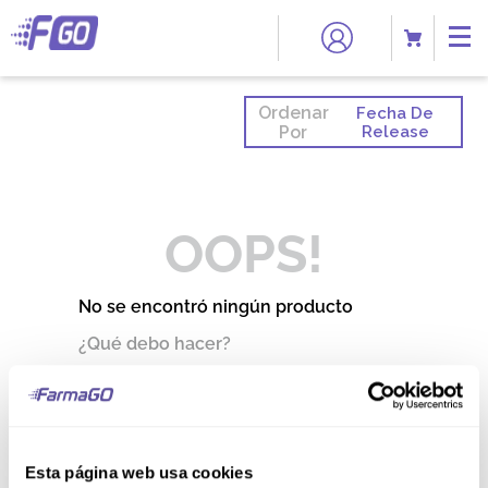
Ordenar
Fecha De
Por
Release
OOPS!
No se encontró ningún producto
¿Qué debo hacer?
Comprueba los términos
ingresados
Intenta utilizar una sola palabra
Utiliza términos genéricos en la
Esta página web usa cookies
búsqueda