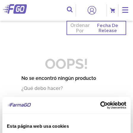
Ordenar
Fecha De
Por
Release
OOPS!
No se encontró ningún producto
¿Qué debo hacer?
Comprueba los términos
ingresados
Intenta utilizar una sola palabra
Utiliza términos genéricos en la
búsqueda
Esta página web usa cookies
Intenta buscar sinónimos del