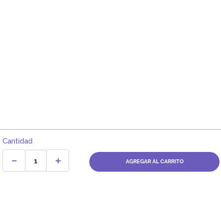
Cantidad
－
＋
AGREGAR AL CARRITO
Comentarios
Cargando el resumen…