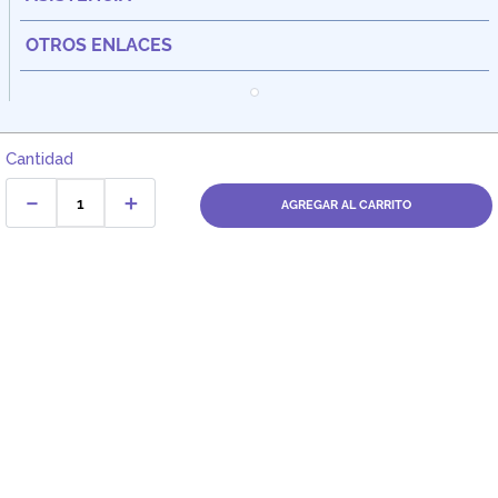
OTROS ENLACES
Cantidad
－
＋
AGREGAR AL CARRITO
Dirección:
Av. Santa Cecilia Nro. 265 Ate - Lima, Perú