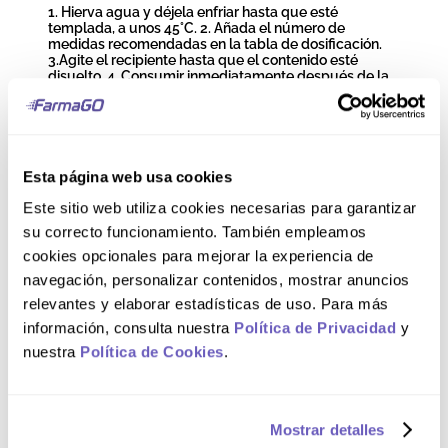
1. Hierva agua y déjela enfriar hasta que esté
templada, a unos 45°C. 2. Añada el número de
medidas recomendadas en la tabla de dosificación.
3.Agite el recipiente hasta que el contenido esté
disuelto. 4. Consumir inmediatamente después de la
preparación. No conserve nunca los restos de la toma.
Composición
Esta página web usa cookies
Lactosa, leche desnatada en polvo, aceites vegetales
Este sitio web utiliza cookies necesarias para garantizar
(aceite de girasol 50%, aceite de coco 28% y aceite de
su correcto funcionamiento. También empleamos
soja 22%), fosfato bicálcico, aceite de pescado (DHA),
sulfato magnésico, cloruro de colina, 2´Fucosil-
cookies opcionales para mejorar la experiencia de
lactosa (HMO), emulgente (Lecitina de soja), aroma de
navegación, personalizar contenidos, mostrar anuncios
vainilla, ácido L-ascórbico, inositol, hidróxido cálcico,
sulfato ferroso, taurina, Bifidobacterium animalis
relevantes y elaborar estadísticas de uso. Para más
subspecies lactis CECT8145 (BPL1® HT*), acetato de
información, consulta nuestra
Política de Privacidad
y
DL-alfa-tocoferol, sulfato de zinc, antioxidante
(extracto rico en tocoferoles), nicotinamida, L-
nuestra
Política de Cookies
.
carnitina, D-pantotenato cálcico, antioxidante
(palmitato de ascorbilo), sulfato de cobre, acetato de
retinol, sulfato de manganeso, riboflavina, clorhidrato
de tiamina, clorhidrato de piridoxina, ácido fólico,
Mostrar detalles
yoduro potásico, filoquinona (Vit.K1), selenito sódico,
D-biotina, Colecalciferol (Vit.D) y cianocobalamina.