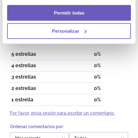
Contiene leche, soya, lactosa y pescado.Contiene
leche, soya, lactosa y pescado.
Permitir todas
Comentarios
Personalizar
Cargando el resumen…
5 estrellas
0%
4 estrellas
0%
3 estrellas
0%
2 estrellas
0%
1 estrella
0%
Por favor, inicia sesión para escribir un comentario.