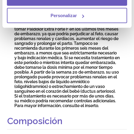
consumo excesivo de paracetamol. Los
antiinflamatorios como el ibuprofeno pueden
aumentar ligeramente el riesgo de ataque cardíaco o
accidente cerebrovascular, especialmente en dosis
Personalizar
altas, por lo que no debe exceder la dosis
recomendada ni la duración del tratamiento. No debe
tomar Paldolor Extra Forte F en los últimos tres meses
de embarazo, ya que podría perjudicar al feto, causar
problemas renales y cardíacos, aumentar el riesgo de
sangrado y prolongar el parto. Tampoco se
recomienda durante los primeros seis meses del
embarazo, a menos que sea estrictamente necesario
y bajo indicación médica. Si se necesita tratamiento en
este período o mientras intenta quedar embarazada,
debe tomarse la dosis mínima por el menor tiempo
posible. A partir de la semana 20 de embarazo, su uso
prolongado puede provocar problemas renales en el
feto, niveles bajos de líquido amniótico
(oligohidramnios) o estrechamiento de un vaso
sanguíneo en el corazón del bebé (ductus arterioso).
Si el tratamiento es necesario por más de unos días,
su médico podría recomendar controles adicionales.
Para mayor información, consulte el inserto.
Composición