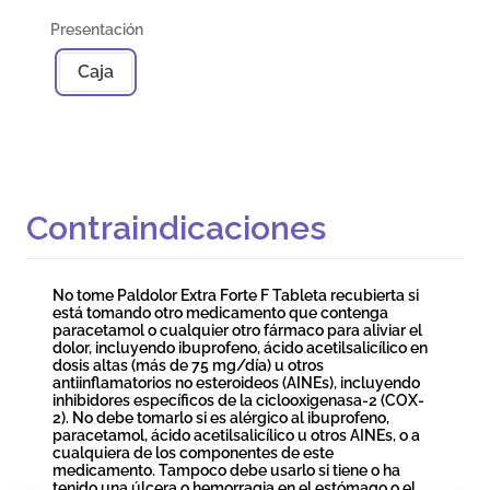
Caja
Contraindicaciones
No tome Paldolor Extra Forte F Tableta recubierta si
está tomando otro medicamento que contenga
paracetamol o cualquier otro fármaco para aliviar el
dolor, incluyendo ibuprofeno, ácido acetilsalicílico en
dosis altas (más de 75 mg/día) u otros
antiinflamatorios no esteroideos (AINEs), incluyendo
inhibidores específicos de la ciclooxigenasa-2 (COX-
2). No debe tomarlo si es alérgico al ibuprofeno,
paracetamol, ácido acetilsalicílico u otros AINEs, o a
cualquiera de los componentes de este
medicamento. Tampoco debe usarlo si tiene o ha
tenido una úlcera o hemorragia en el estómago o el