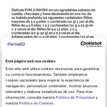
Disfrute PVM JUNIOR® en sus agradables sabores de
vainilla, chocolate y fresa disolviendo en 200 mL de
su bebida preferida las siguientes cantidades: Niños
mayores de 3 a 4 años: 1 cucharada (10 g) 1 vez al día.
Niños de 4 a 8 años: 1 a 2 cucharadas (10 g a 20 g) en
1-2 veces al día. Niños de 9 a 13 años: 2 a 3
cucharadas (20 g-30 g) en 2 a 3 veces al día.
Adolescentes de 14 a 18 años: 3 cucharadas (30 g) en
1-3 veces al día. La cucharada de medida se incluye
dentro del frasco. Sus tres sabores son tan
agradables que aun los niños más exigentes lo toman
con deleite. Puede mezclarse con leche, agua
hervida, jugos, postres, avena entre otros y también
tomarse como bebida helada tipo “milkshake”.
Esta página web usa cookies
Este sitio web utiliza cookies necesarias para garantizar
Composición
su correcto funcionamiento. También empleamos
cookies opcionales para mejorar la experiencia de
navegación, personalizar contenidos, mostrar anuncios
PVM® Junior contiene: Leche descremada en polvo,
Sacarosa, Fosfato tribásico de calcio, Premezcla de
relevantes y elaborar estadísticas de uso. Para más
Vitaminas y Minerales [Contiene: Fosfato tribásico de
información, consulta nuestra
Política de Privacidad
y
calcio, Gluconato Ferroso Dihidratado, Dióxido de
silicio amorfo SIN 551, Ascorbato de sodio, Gluconato
nuestra
Política de Cookies
.
de Zinc, Vitamina E (Alfatocoferol) al 50%,