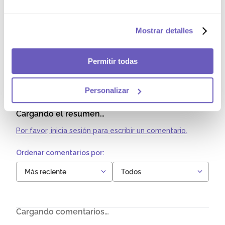
Nicotinamida, Vitamina D3 100 000 UI/g, Pantotenato
de Calcio, Vitamina A 500 000 UI/g, Vitamina B12
(Cianocobalamina) al 0.1%, Vitamina B1 (Tiamina
clorhidrato), Vitamina B2 (Riboflavina), Vitamina B6
Mostrar detalles
(Piridoxina clorhidrato), Ácido fólico,
Butilhidroxitolueno SIN 321], Aroma sintético artificial
leche condensada, Vainillina, Edulcorante: Sacarina
Permitir todas
sódica SIN 954 (IV). Contiene Leche.
Comentarios
Personalizar
Cargando el resumen…
Por favor, inicia sesión para escribir un comentario.
Más reciente
Todos
Cargando comentarios…