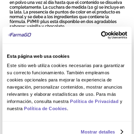
en polvo una vez al día hasta que el contenido se disuelva
completamente. La cuchara de medida (10 g) se incluye en
la lata. La presencia de puntos de color en el producto es
normal y se debe a los ingredientes que contiene la
fórmula. PVM® plus está disponible en dos agradables
sabores: vainilla y chocolate.
Composición
Esta página web usa cookies
PVM® Plus contiene: Leche descremada en polvo,
Maltodextrina, Cocoa natural, Fructooligosacáridos,
Este sitio web utiliza cookies necesarias para garantizar
Premezcla de Vitaminas y Minerales (Fosfato Tribásico de
su correcto funcionamiento. También empleamos
calcio, Ascorbato de sodio, Dióxido de silicio SIN 551,
Gluconato Ferroso dihidratado, Gluconato de Zinc,
cookies opcionales para mejorar la experiencia de
Vitamina E (α-tocoferol), Nicotinamida, Vitamina D3,
navegación, personalizar contenidos, mostrar anuncios
Vitamina A, Pantotenato de Calcio, Vitamina B12
(Cianocobalamina), Vitamina B6 (Piridoxina clorhidrato),
relevantes y elaborar estadísticas de uso. Para más
Vitamina B1 (Tiamina Clorhidrato), Vitamina B2
información, consulta nuestra
Política de Privacidad
y
(Riboflavina), Ácido fólico, Mezcla de tocoferoles SIN 307b),
ß-hidroxi-ß metilbutirato de Calcio (CaHMB), Saborizante
nuestra
Política de Cookies
.
chocolate idéntico al natural, Saborizante artificial leche
condensada, Saborizante artificial cocoa, Colorante:
Mezcla de colorantes naturales Carmin SIN 120 y Norbixina
SIN 160b(ii), Antioxidante: Mezcla de tocoferoles SIN 307b,
Mostrar detalles
Edulcorantes: Sucralosa SIN 955 y Sacarina sódica SIN