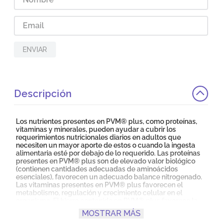
ENVIAR
Descripción
Los nutrientes presentes en PVM® plus, como proteínas,
vitaminas y minerales, pueden ayudar a cubrir los
requerimientos nutricionales diarios en adultos que
necesiten un mayor aporte de estos o cuando la ingesta
alimentaria esté por debajo de lo requerido. Las proteínas
presentes en PVM® plus son de elevado valor biológico
(contienen cantidades adecuadas de aminoácidos
esenciales), favorecen un adecuado balance nitrogenado.
Las vitaminas presentes en PVM® plus favorecen el
metabolismo, regulación y crecimiento celular en el
organismo. El hierro contenido en PVM® plus favorece la
producción de hemoglobina y el calcio favorece una
MOSTRAR MÁS
adecuada calidad ósea. Las proteínas y el HMB contenidos