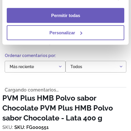
954(iv). Contiene leche.
Comentarios
Permitir todas
Cargando el resumen…
Personalizar
Por favor, inicia sesión para escribir un comentario.
Más reciente
Todos
Cargando comentarios…
PVM Plus HMB Polvo sabor
Chocolate
PVM Plus HMB Polvo
sabor Chocolate - Lata 400 g
SKU
:
FG000551