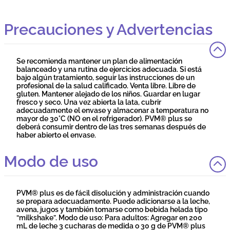
en PVM® plus contribuyen a potenciar la formación de
masa muscular. El HMB (Hidroxi Metilbutirato) retrasa la
degradación de las proteínas y ayuda a mantener la masa
Precauciones y Advertencias
muscular que se va perdiendo a través de la edad.
Se recomienda mantener un plan de alimentación
balanceado y una rutina de ejercicios adecuada. Si está
bajo algún tratamiento, seguir las instrucciones de un
profesional de la salud calificado. Venta libre. Libre de
gluten. Mantener alejado de los niños. Guardar en lugar
fresco y seco. Una vez abierta la lata, cubrir
adecuadamente el envase y almacenar a temperatura no
mayor de 30°C (NO en el refrigerador). PVM® plus se
deberá consumir dentro de las tres semanas después de
haber abierto el envase.
Modo de uso
PVM® plus es de fácil disolución y administración cuando
se prepara adecuadamente. Puede adicionarse a la leche,
avena, jugos y también tomarse como bebida helada tipo
“milkshake”. Modo de uso: Para adultos: Agregar en 200
mL de leche 3 cucharas de medida o 30 g de PVM® plus