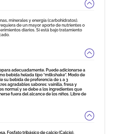
nas, minerales y energía (carbohidratos).
equiera de un mayor aporte de nutrientes o
rimientos diarios. Si está bajo tratamiento
icado.
prepara adecuadamente. Puede adicionarse a
omo bebida helada tipo “milkshake”. Modo de
e su bebida de preferencia de 1 a 3
res agradables sabores: vainilla, fresa y
es normal y se debe a los ingredientes que
erse fuera del alcance de los niños. Libre de
 Fosfato tribásico de calcio (Calcio),