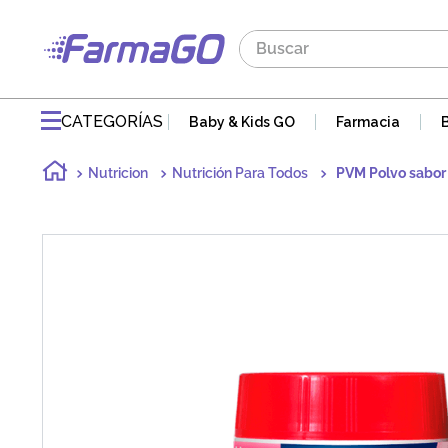
Buscar
TÉRMINOS MÁS BUSCADOS
1
.
maddre
CATEGORÍAS
Baby & Kids GO
Farmacia
2
.
zaidman
Nutricion
Nutrición Para Todos
PVM Polvo sabor
3
.
jabon
4
.
pvm
5
.
gaseovet
6
.
acnomel
7
.
mucovit
8
.
doloral
9
.
electrolight
10
.
nutribén