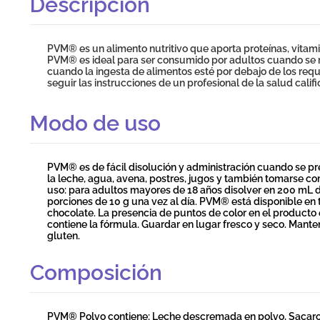
Descripción
PVM® es un alimento nutritivo que aporta proteínas, vitami
PVM® es ideal para ser consumido por adultos cuando se r
cuando la ingesta de alimentos esté por debajo de los reque
seguir las instrucciones de un profesional de la salud calif
Modo de uso
PVM® es de fácil disolución y administración cuando se 
la leche, agua, avena, postres, jugos y también tomarse c
uso: para adultos mayores de 18 años disolver en 200 mL d
porciones de 10 g una vez al día. PVM® está disponible en t
chocolate. La presencia de puntos de color en el producto 
contiene la fórmula. Guardar en lugar fresco y seco. Manten
gluten.
Composición
PVM® Polvo contiene: Leche descremada en polvo, Sacarosa,