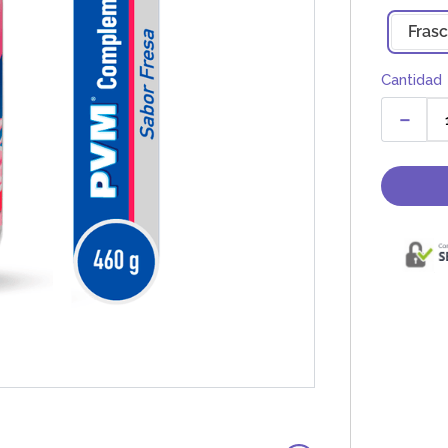
Fras
Cantidad
－