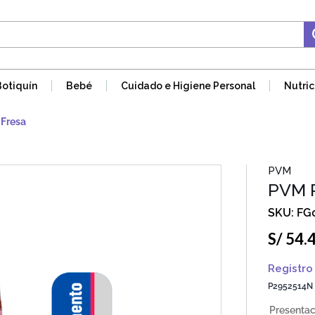
Botiquín
Bebé
Cuidado e Higiene Personal
Nutric
 Fresa
PVM
PVM P
FG
S/
54
.
Registro 
P2952514N