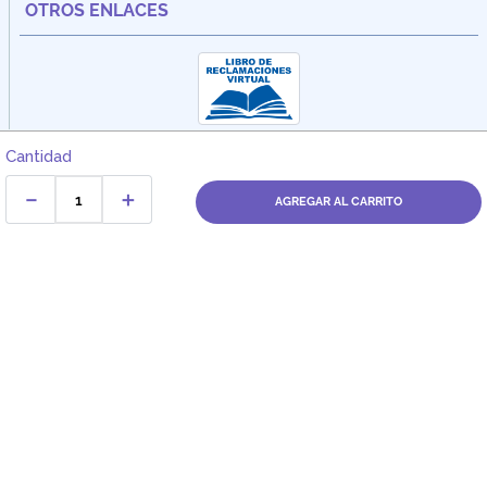
OTROS ENLACES
Cantidad
－
＋
AGREGAR AL CARRITO
Dirección:
Av. Santa Cecilia Nro. 265 Ate - Lima, Perú