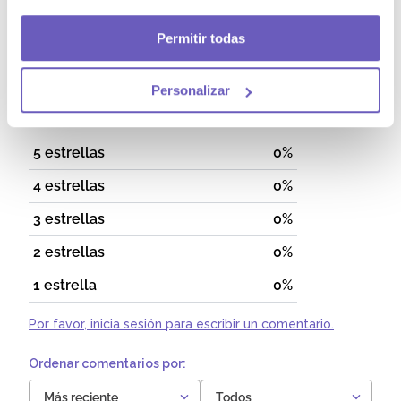
triglicéridos). Valores de referencia de nutrientes
(VRN) conforme al Reglamento (UE) N° 1169/2011.
Permitir todas
Comentarios
Personalizar
Cargando el resumen…
5 estrellas
0%
4 estrellas
0%
3 estrellas
0%
2 estrellas
0%
1 estrella
0%
Por favor, inicia sesión para escribir un comentario.
Más reciente
Todos