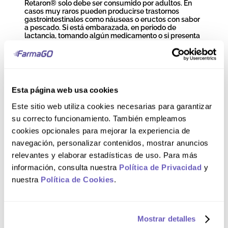
Retaron® solo debe ser consumido por adultos. En
casos muy raros pueden producirse trastornos
gastrointestinales como náuseas o eructos con sabor
a pescado. Si está embarazada, en periodo de
lactancia, tomando algún medicamento o si presenta
alguna condición médica, consulte a su médico antes
de usar este producto.
Modo de uso
Esta página web usa cookies
Este sitio web utiliza cookies necesarias para garantizar
1 cápsula al día, preferiblemente con líquidos fríos
durante la comida.
su correcto funcionamiento. También empleamos
cookies opcionales para mejorar la experiencia de
Composición
navegación, personalizar contenidos, mostrar anuncios
relevantes y elaborar estadísticas de uso. Para más
información, consulta nuestra
Política de Privacidad
y
Nutrientes por 1 cápsula (toma diaria): Vitamina E (α-
nuestra
Política de Cookies
.
TE) 25 mg (208% VRN), Vitamina C 100 mg (125%
VRN), Zinc 10 mg (100% VRN), Selenio 25 µg (45%
VRN), Luteína 10 mg, Zeaxantina 2 mg, Extracto de
aronia 50 mg, Aceite de pescado concentrado que
contiene ácidos grasos omega-3 500 mg, de los
Mostrar detalles
cuales DHA* 250 mg y EPA* 30 mg (*como