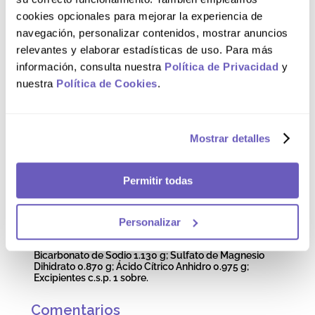
tratamiento si no se observa mejoría y se debe
cookies opcionales para mejorar la experiencia de
consultar al médico. La acidez estomacal persistente
puede ser un indicador temprano de una afección
navegación, personalizar contenidos, mostrar anuncios
subyacente más grave.
relevantes y elaborar estadísticas de uso. Para más
información, consulta nuestra
Política de Privacidad
y
Modo de uso
nuestra
Política de Cookies
.
Como antiácido, un sobre disuelto en un vaso de agua
hasta 4 veces al día. Como laxante, uno o dos sobres
Mostrar detalles
disueltos en un vaso de agua antes del desayuno o al
acostarse. Para niños de 6 a 12 años de edad la mitad
de la dosis y de la cantidad de agua.
Permitir todas
Composición
Personalizar
Cada sobre de 5 g de SAL DE ANDREWS® contiene:
Bicarbonato de Sodio 1.130 g; Sulfato de Magnesio
Dihidrato 0.870 g; Ácido Cítrico Anhidro 0.975 g;
Excipientes c.s.p. 1 sobre.
Comentarios