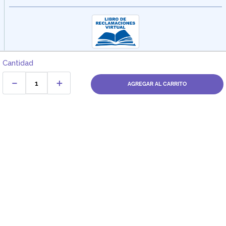
Cantidad
－
＋
AGREGAR AL CARRITO
Dirección:
Av. Santa Cecilia Nro. 265 Ate - Lima, Perú