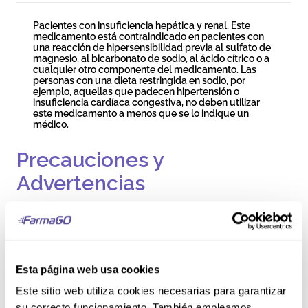
Pacientes con insuficiencia hepática y renal. Este
medicamento está contraindicado en pacientes con
una reacción de hipersensibilidad previa al sulfato de
magnesio, al bicarbonato de sodio, al ácido cítrico o a
cualquier otro componente del medicamento. Las
personas con una dieta restringida en sodio, por
ejemplo, aquellas que padecen hipertensión o
insuficiencia cardíaca congestiva, no deben utilizar
este medicamento a menos que se lo indique un
médico.
Precauciones y
Advertencias
Debido al contenido de sodio, se debe evitar el uso
frecuente en pacientes con una dieta baja en sodio.
Esto incluye pacientes con hipertensión y disfunción
cardíaca o renal. Si se requiere un laxante todos los
Esta página web usa cookies
días, si hay dolor abdominal persistente o si los
síntomas persisten, consulte a su médico. No exceda
Este sitio web utiliza cookies necesarias para garantizar
la dosis recomendada, ya que el uso prolongado
puede provocar alcalosis. Se debe suspender el
su correcto funcionamiento. También empleamos