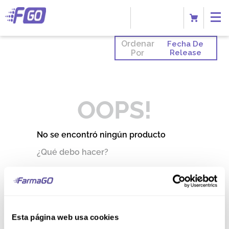
Ordenar
Fecha De
Por
Release
OOPS!
No se encontró ningún producto
¿Qué debo hacer?
Comprueba los términos
ingresados
Intenta utilizar una sola palabra
Utiliza términos genéricos en la
búsqueda
Esta página web usa cookies
Intenta buscar sinónimos del