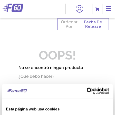
Ordenar
Fecha De
Por
Release
OOPS!
No se encontró ningún producto
¿Qué debo hacer?
Comprueba los términos
ingresados
Intenta utilizar una sola palabra
Utiliza términos genéricos en la
búsqueda
Esta página web usa cookies
Intenta buscar sinónimos del