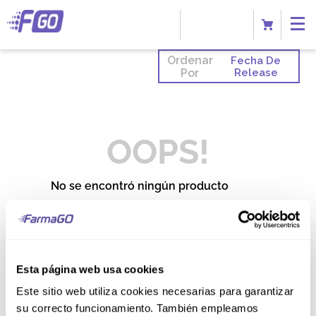
Ordenar
Fecha De
Por
Release
OOPS!
No se encontró ningún producto
¿Qué debo hacer?
Comprueba los términos
ingresados
Esta página web usa cookies
Intenta utilizar una sola palabra
Utiliza términos genéricos en la
Este sitio web utiliza cookies necesarias para garantizar
búsqueda
Intenta buscar sinónimos del
su correcto funcionamiento. También empleamos