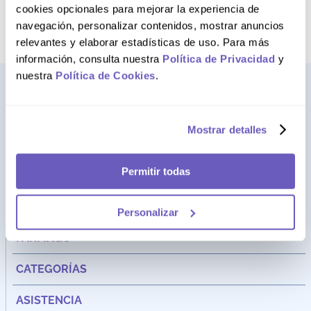
término deseado
cookies opcionales para mejorar la experiencia de
navegación, personalizar contenidos, mostrar anuncios
relevantes y elaborar estadísticas de uso. Para más
información, consulta nuestra
Política de Privacidad
y
nuestra
Política de Cookies
.
Mostrar detalles
Permitir todas
Personalizar
Dirección:
Av. Santa Cecilia Nro. 265 Ate - Lima, Perú
FARMAGO
CATEGORÍAS
ASISTENCIA