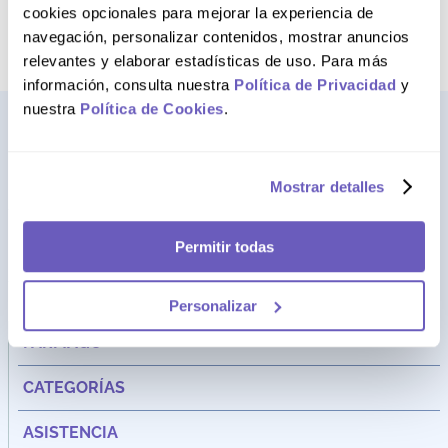
término deseado
cookies opcionales para mejorar la experiencia de
navegación, personalizar contenidos, mostrar anuncios
relevantes y elaborar estadísticas de uso. Para más
información, consulta nuestra
Política de Privacidad
y
nuestra
Política de Cookies
.
Mostrar detalles
Permitir todas
Personalizar
Dirección:
Av. Santa Cecilia Nro. 265 Ate - Lima, Perú
FARMAGO
CATEGORÍAS
ASISTENCIA