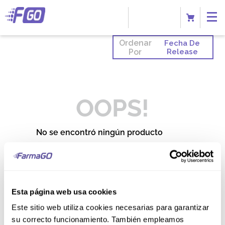
Ordenar
Fecha De
Por
Release
OOPS!
No se encontró ningún producto
¿Qué debo hacer?
Comprueba los términos
ingresados
Esta página web usa cookies
Intenta utilizar una sola palabra
Utiliza términos genéricos en la
Este sitio web utiliza cookies necesarias para garantizar
búsqueda
Intenta buscar sinónimos del
su correcto funcionamiento. También empleamos