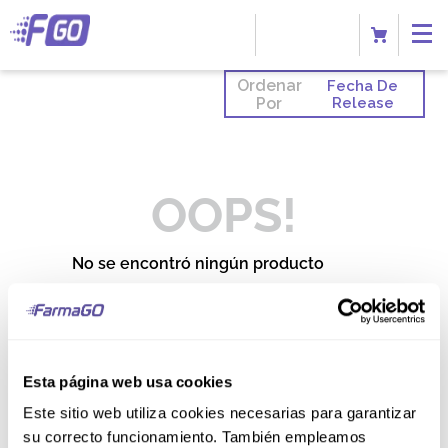
Ordenar
Fecha De
Por
Release
OOPS!
No se encontró ningún producto
¿Qué debo hacer?
Comprueba los términos
ingresados
Esta página web usa cookies
Intenta utilizar una sola palabra
Utiliza términos genéricos en la
Este sitio web utiliza cookies necesarias para garantizar
búsqueda
Intenta buscar sinónimos del
su correcto funcionamiento. También empleamos