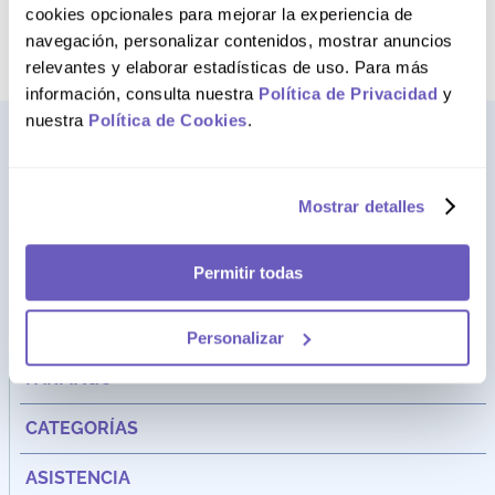
término deseado
cookies opcionales para mejorar la experiencia de
navegación, personalizar contenidos, mostrar anuncios
relevantes y elaborar estadísticas de uso. Para más
información, consulta nuestra
Política de Privacidad
y
nuestra
Política de Cookies
.
Mostrar detalles
Permitir todas
Personalizar
Dirección:
Av. Santa Cecilia Nro. 265 Ate - Lima, Perú
FARMAGO
CATEGORÍAS
ASISTENCIA