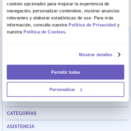
término deseado
cookies opcionales para mejorar la experiencia de
navegación, personalizar contenidos, mostrar anuncios
relevantes y elaborar estadísticas de uso. Para más
información, consulta nuestra
Política de Privacidad
y
nuestra
Política de Cookies
.
Mostrar detalles
Permitir todas
Personalizar
Dirección:
Av. Santa Cecilia Nro. 265 Ate - Lima, Perú
FARMAGO
CATEGORÍAS
ASISTENCIA