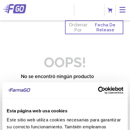
Ordenar
Fecha De
Por
Release
OOPS!
No se encontró ningún producto
¿Qué debo hacer?
Comprueba los términos
ingresados
Esta página web usa cookies
Intenta utilizar una sola palabra
Utiliza términos genéricos en la
Este sitio web utiliza cookies necesarias para garantizar
búsqueda
Intenta buscar sinónimos del
su correcto funcionamiento. También empleamos