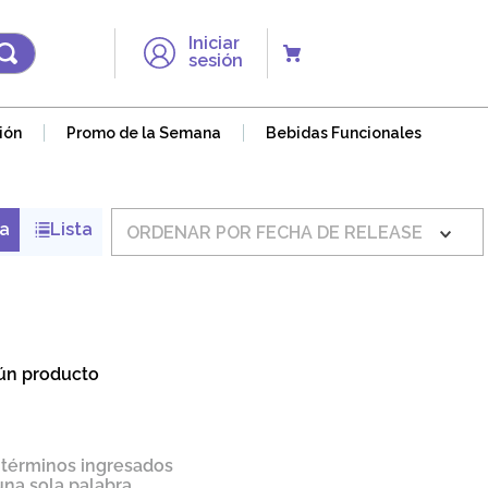
Iniciar
sesión
ión
Promo de la Semana
Bebidas Funcionales
ORDENAR POR
FECHA DE RELEASE
ún producto
términos ingresados
 una sola palabra