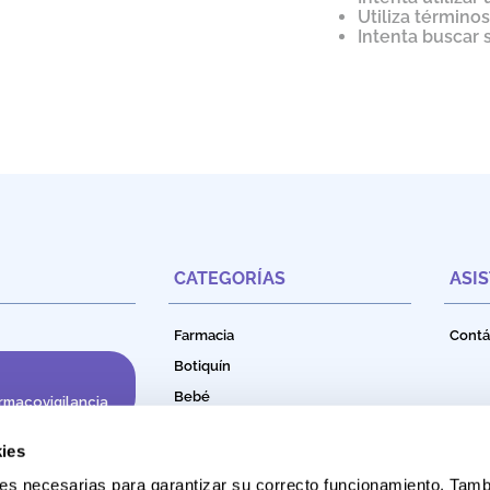
Utiliza término
Intenta buscar
CATEGORÍAS
ASI
Farmacia
Contá
Botiquín
Bebé
rmacovigilancia
Cuidado e Higiene Personal
ies
Nutrición
okies necesarias para garantizar su correcto funcionamiento. Ta
Productos Naturales