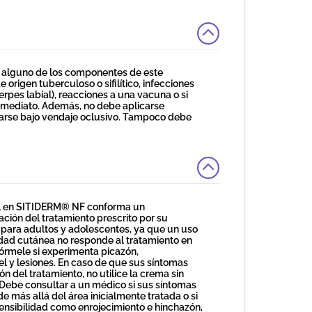
 alguno de los componentes de este
origen tuberculoso o sifilítico, infecciones
erpes labial), reacciones a una vacuna o si
inmediato. Además, no debe aplicarse
izarse bajo vendaje oclusivo. Tampoco debe
ol en SITIDERM® NF conforma un
ción del tratamiento prescrito por su
ara adultos y adolescentes, ya que un uso
dad cutánea no responde al tratamiento en
fórmele si experimenta picazón,
l y lesiones. En caso de que sus síntomas
ón del tratamiento, no utilice la crema sin
 Debe consultar a un médico si sus síntomas
e más allá del área inicialmente tratada o si
rsensibilidad como enrojecimiento e hinchazón,