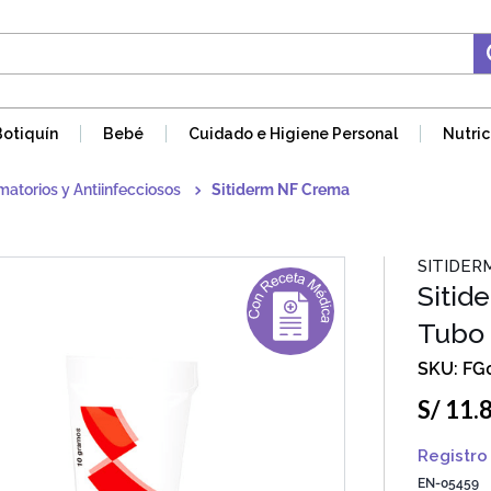
Botiquín
Bebé
Cuidado e Higiene Personal
Nutric
amatorios y Antiinfecciosos
Sitiderm NF Crema
SITIDER
Sitid
Tubo 
FG
S/
11
.
Registro 
EN-05459