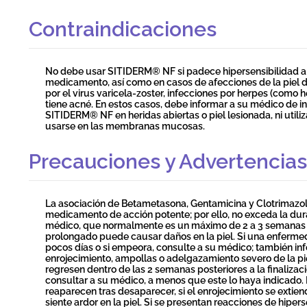
Contraindicaciones
No debe usar SITIDERM® NF si padece hipersensibilidad a
medicamento, así como en casos de afecciones de la piel de 
por el virus varicela-zoster, infecciones por herpes (como h
tiene acné. En estos casos, debe informar a su médico de 
SITIDERM® NF en heridas abiertas o piel lesionada, ni util
usarse en las membranas mucosas.
Precauciones y Advertencias
La asociación de Betametasona, Gentamicina y Clotrimaz
medicamento de acción potente; por ello, no exceda la dura
médico, que normalmente es un máximo de 2 a 3 semanas p
prolongado puede causar daños en la piel. Si una enferme
pocos días o si empeora, consulte a su médico; también in
enrojecimiento, ampollas o adelgazamiento severo de la pie
regresen dentro de las 2 semanas posteriores a la finalizaci
consultar a su médico, a menos que este lo haya indicado.
reaparecen tras desaparecer, si el enrojecimiento se extiend
siente ardor en la piel. Si se presentan reacciones de hipe