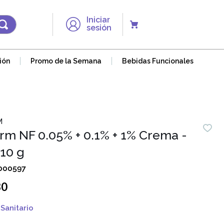
Iniciar
sesión
ión
Promo de la Semana
Bebidas Funcionales
M
erm NF 0.05% + 0.1% + 1% Crema -
10 g
000597
80
Sanitario