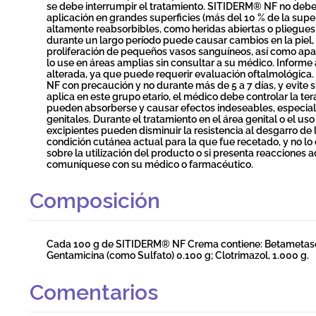
se debe interrumpir el tratamiento. SITIDERM® NF no debe e
aplicación en grandes superficies (más del 10 % de la superf
altamente reabsorbibles, como heridas abiertas o pliegues 
durante un largo período puede causar cambios en la piel, d
proliferación de pequeños vasos sanguíneos, así como apari
lo use en áreas amplias sin consultar a su médico. Informe
alterada, ya que puede requerir evaluación oftalmológica.
NF con precaución y no durante más de 5 a 7 días, y evite s
aplica en este grupo etario, el médico debe controlar la te
pueden absorberse y causar efectos indeseables, especia
genitales. Durante el tratamiento en el área genital o el us
excipientes pueden disminuir la resistencia al desgarro d
condición cutánea actual para la que fue recetado, y no l
sobre la utilización del producto o si presenta reacciones a
comuníquese con su médico o farmacéutico.
Composición
Cada 100 g de SITIDERM® NF Crema contiene: Betametason
Gentamicina (como Sulfato) 0.100 g; Clotrimazol, 1.000 g.
Comentarios