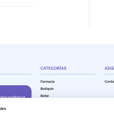
CATEGORÍAS
ASI
Farmacia
Contá
Botiquín
Bebé
rmacovigilancia
Cuidado e Higiene Personal
ies
Nutrición