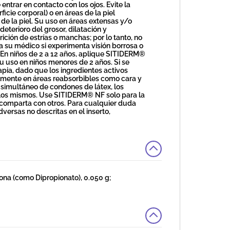
ntrar en contacto con los ojos. Evite la
icie corporal) o en áreas de la piel
de la piel. Su uso en áreas extensas y/o
eterioro del grosor, dilatación y
ción de estrías o manchas; por lo tanto, no
 a su médico si experimenta visión borrosa o
 En niños de 2 a 12 años, aplique SITIDERM®
u uso en niños menores de 2 años. Si se
rapia, dado que los ingredientes activos
lmente en áreas reabsorbibles como cara y
o simultáneo de condones de látex, los
e los mismos. Use SITIDERM® NF solo para la
o comparta con otros. Para cualquier duda
dversas no descritas en el inserto,
a (como Dipropionato), 0.050 g;