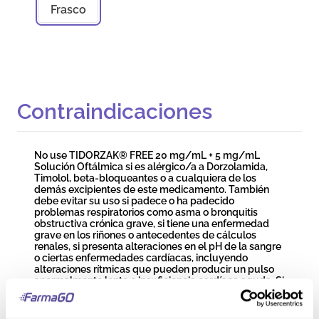
Frasco
Contraindicaciones
No use TIDORZAK® FREE 20 mg/mL + 5 mg/mL
Solución Oftálmica si es alérgico/a a Dorzolamida,
Timolol, beta-bloqueantes o a cualquiera de los
demás excipientes de este medicamento. También
debe evitar su uso si padece o ha padecido
problemas respiratorios como asma o bronquitis
obstructiva crónica grave, si tiene una enfermedad
grave en los riñones o antecedentes de cálculos
renales, si presenta alteraciones en el pH de la sangre
o ciertas enfermedades cardíacas, incluyendo
alteraciones rítmicas que pueden producir un pulso
anormalmente lento o insuficiencia cardíaca aguda. Si
piensa que tiene alguna de estas condiciones,
consulte a su médico antes de usar TIDORZAK® FREE
20 mg/mL + 5 mg/mL Solución Oftálmica.