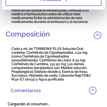
fertilidad: Si está embarazada o en periodo de
lactancia, cree que podría estar embarazada o tiene
intención de quedarse embarazada, consulte a su
médico o farmacéutico antes de utilizar este
medicamento Evitar la administración de este
medicamento durante el embarazo y la lactancia.
Composición
Cada 5 mL de TONIKON® PLUS Solución Oral
contiene: Clorhidrato de Ciproheptadina, 2.50 mg
(como Clorhidrato de Ciproheptadina
sesquihidratada). Clorhidrato de Lisina, 6.25 mg;
Clorhidrato de Carnitina, 312.50 mg. Los demás
componentes (excipientes) son: Maltitol solución,
Propilenglicol, Edetato disódico, Esencia de fresa,
Sucralosa, Hidróxido de sodio, Colorante Rojo FD&C
N°40 (CI 16035) y Agua purificada.
Comentarios
Cargando el resumen…