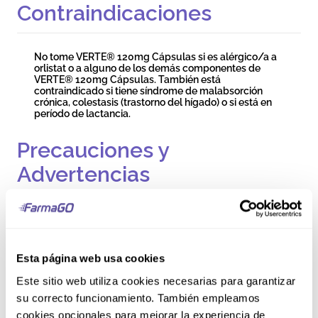
Contraindicaciones
No tome VERTE® 120mg Cápsulas si es alérgico/a a
orlistat o a alguno de los demás componentes de
VERTE® 120mg Cápsulas. También está
contraindicado si tiene síndrome de malabsorción
crónica, colestasis (trastorno del hígado) o si está en
período de lactancia.
Precauciones y
Advertencias
Consulte a su médico o farmacéutico antes de
empezar a tomar VERTE® 120mg Cápsulas. La
pérdida de peso puede afectar la dosis de los
medicamentos que toma para otras condiciones,
Esta página web usa cookies
como colesterol alto o diabetes, así que asegúrese de
informar a su médico si está tomando estos u otros
Este sitio web utiliza cookies necesarias para garantizar
medicamentos, ya que puede necesitar un ajuste de
su correcto funcionamiento. También empleamos
la dosis. Para obtener el máximo beneficio de VERTE®
120mg Cápsulas, debe seguir el programa de
cookies opcionales para mejorar la experiencia de