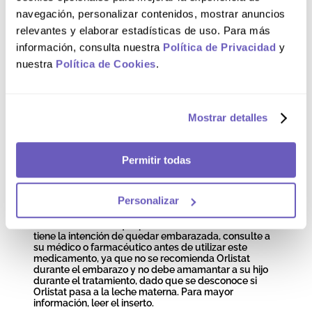
nutrición recomendado por su médico, ya que un
navegación, personalizar contenidos, mostrar anuncios
consumo excesivo de grasa y calorías puede reducir
su efecto. Este medicamento puede causar cambios
relevantes y elaborar estadísticas de uso. Para más
no perjudiciales en sus hábitos de evacuación
información, consulta nuestra
Política de Privacidad
y
intestinal, como la presencia de heces grasas o
aceitosas, debido a la eliminación de grasa no
nuestra
Política de Cookies
.
digerida a través de las heces, lo que puede
aumentar si se toma con una dieta rica en grasa. Su
ingesta diaria de grasa debe distribuirse
equitativamente entre las tres comidas principales, ya
que tomar Orlistat con una comida muy alta en grasa
Mostrar detalles
puede incrementar los efectos gastrointestinales. En
caso de diarrea grave, podría haber un fallo de los
anticonceptivos orales, por lo que se recomienda el
uso de un método anticonceptivo adicional. En
Permitir todas
pacientes con enfermedad renal crónica, el uso de
orlistat puede estar asociado con cálculos renales, así
que informe a su médico si tiene problemas renales.
Personalizar
VERTE® 120mg Cápsulas no está indicado para su
uso en niños. Si está embarazada o en período de
lactancia, o si cree que podría estar embarazada o
tiene la intención de quedar embarazada, consulte a
su médico o farmacéutico antes de utilizar este
medicamento, ya que no se recomienda Orlistat
durante el embarazo y no debe amamantar a su hijo
durante el tratamiento, dado que se desconoce si
Orlistat pasa a la leche materna. Para mayor
información, leer el inserto.