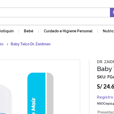
Botiquín
Bebé
Cuidado e Higiene Personal
Nutric
és
Baby Talco Dr. Zaidman
DR. ZAI
Baby 
FG
S/
24
.
Registro 
NSOC09024