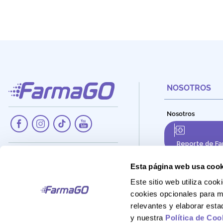
NOSOTROS
Nosotros
Reporte de Fa
Dirección:
Av. Santa Cecilia Nro. 265, Ate -
Esta página web usa cook
Lima, Perú
Este sitio web utiliza co
Teléfono:
cookies opcionales para m
908 895 020
relevantes y elaborar est
Correo:
y nuestra
Política de Coo