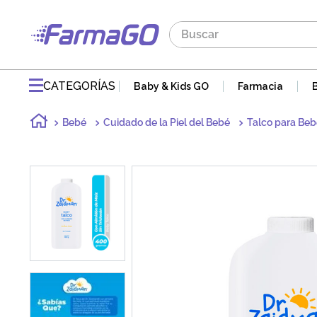
Buscar
TÉRMINOS MÁS BUSCADOS
1
.
maddre
CATEGORÍAS
Baby & Kids GO
Farmacia
2
.
zaidman
Bebé
Cuidado de la Piel del Bebé
Talco para Beb
3
.
jabon
4
.
pvm
5
.
gaseovet
6
.
acnomel
7
.
mucovit
8
.
doloral
9
.
electrolight
10
.
nutribén