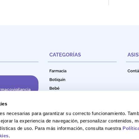
CATEGORÍAS
ASI
Farmacia
Contá
Botiquín
Bebé
rmacovigilancia
Cuidado e Higiene Personal
ies
Nutrición
okies necesarias para garantizar su correcto funcionamiento. Ta
Productos Naturales
ejorar la experiencia de navegación, personalizar contenidos, m
Bebidas Funcionales
adísticas de uso. Para más información, consulta nuestra
Polític
kies
.