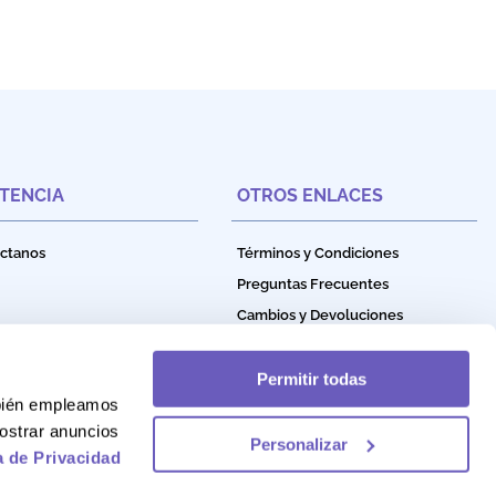
STENCIA
OTROS ENLACES
ctanos
Términos y Condiciones
Preguntas Frecuentes
Cambios y Devoluciones
Política de Privacidad
Política de Garantía
Permitir todas
mbién empleamos
Política de Cookies
ostrar anuncios
Personalizar
a de Privacidad