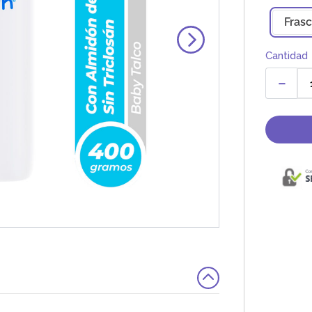
Fras
Cantidad
－