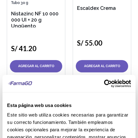
Tubo 30 g
Escaldex Crema
Nistazinc NF 10 000
000 UI + 20 g
Ungüento
S/
55
.
00
S/
41
.
20
AGREGAR AL CARRITO
AGREGAR AL CARRITO
Tubo 60 g
Pote 30 g
Esta página web usa cookies
Mucovit Crema
Emulsión del Dr.
Este sitio web utiliza cookies necesarias para garantizar
Zaidman
su correcto funcionamiento. También empleamos
Dermaprotect
cookies opcionales para mejorar la experiencia de
navegación, personalizar contenidos, mostrar anuncios