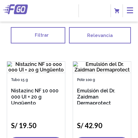
Filtrar
Relevancia
Tubo 15 g
Pote 100 g
Nistazinc NF 10 000
Emulsión del Dr.
000 UI + 20 g
Zaidman
Ungüento
Dermaprotect
S/
19
.
50
S/
42
.
90