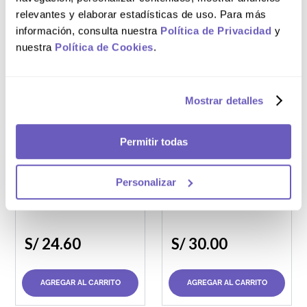
S/
45
.
10
relevantes y elaborar estadísticas de uso. Para más
S/
22
.
46
información, consulta nuestra
Política de Privacidad
y
nuestra
Política de Cookies
.
AGREGAR AL CARRITO
AGREGAR AL CARRITO
Mostrar detalles
Permitir todas
Frasco 400 g
Pote 50 g
Baby Talco Dr.
Emulsión del Dr.
Zaidman
Zaidman
Personalizar
Dermaprotect
S/
24
.
60
S/
30
.
00
AGREGAR AL CARRITO
AGREGAR AL CARRITO