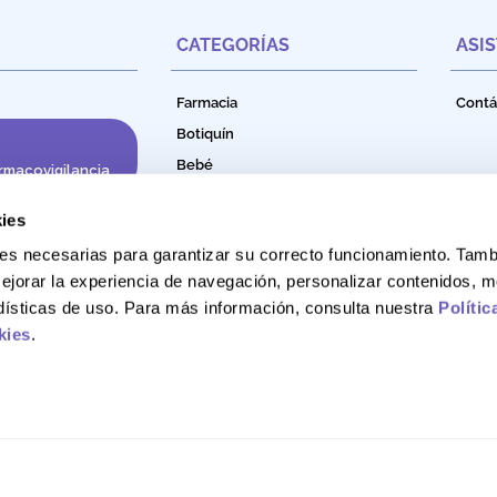
CATEGORÍAS
ASI
Farmacia
Contá
Botiquín
Bebé
rmacovigilancia
Cuidado e Higiene Personal
ies
Nutrición
okies necesarias para garantizar su correcto funcionamiento. Ta
Productos Naturales
ejorar la experiencia de navegación, personalizar contenidos, m
Bebidas Funcionales
adísticas de uso. Para más información, consulta nuestra
Polític
kies
.