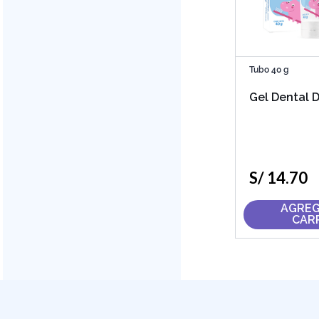
Tubo 40 g
Gel Dental 
S/
14
.
70
AGREG
CAR