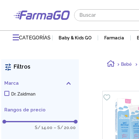
Buscar
TÉRMINOS MÁS BUSCADOS
1
.
maddre
CATEGORÍAS
Baby & Kids GO
Farmacia
2
.
zaidman
3
.
jabon
Bebé
Filtros
4
.
pvm
5
.
gaseovet
Marca
6
.
acnomel
Dr. Zaidman
7
.
doloral
Rangos de precio
8
.
electrolight
9
.
mucovit
S/ 14.00
–
S/ 20.00
10
.
nutribén