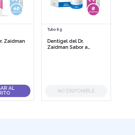
Tubo 8 g
Dr. Zaidman
Dentigel del Dr.
Zaidman Sabor a
Frambuesa 5% Gel
Gingival
AR AL
NO DISPONIBLE
RITO