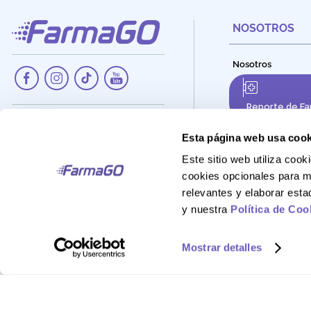
NOSOTROS
Nosotros
Reporte de Fa
Dirección:
Av. Santa Cecilia Nro. 265, Ate -
Esta página web usa cook
Lima, Perú
Este sitio web utiliza co
Teléfono:
cookies opcionales para m
908 895 020
relevantes y elaborar est
Correo:
y nuestra
Política de Coo
Atencionalcliente@farmago.pe
Mostrar detalles
FarmaGo 2025 - Derechos reservados