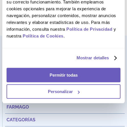
su correcto funcionamiento. También empleamos
cookies opcionales para mejorar la experiencia de
AGREGAR AL CARRITO
AGREGAR AL CARRITO
navegación, personalizar contenidos, mostrar anuncios
relevantes y elaborar estadísticas de uso. Para más
información, consulta nuestra
Política de Privacidad
y
nuestra
Política de Cookies
.
Mostrar detalles
Permitir todas
Personalizar
Dirección:
Av. Santa Cecilia Nro. 265 Ate - Lima, Perú
FARMAGO
CATEGORÍAS