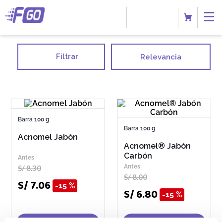
Filtrar
Relevancia
Barra 100 g
Barra 100 g
Acnomel Jabón
Acnomel® Jabón
Carbón
S/
8
.
30
S/
8
.
00
S/
7
.
06
15 %
S/
6
.
80
15 %