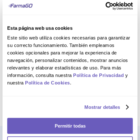
AGREGAR AL CARRITO
AGREGAR AL CARRITO
Esta página web usa cookies
Este sitio web utiliza cookies necesarias para garantizar
Barra 100 g
Barra 100 g
su correcto funcionamiento. También empleamos
Acnomel Jabón Piel
Acnomel Jabón
cookies opcionales para mejorar la experiencia de
Sensible
Exfoliante
navegación, personalizar contenidos, mostrar anuncios
relevantes y elaborar estadísticas de uso. Para más
S/
8
.
30
S/
8
.
30
información, consulta nuestra
Política de Privacidad
y
S/
7
.
06
S/
7
.
06
15 %
15 %
nuestra
Política de Cookies
.
AGREGAR AL CARRITO
AGREGAR AL CARRITO
Mostrar detalles
Permitir todas