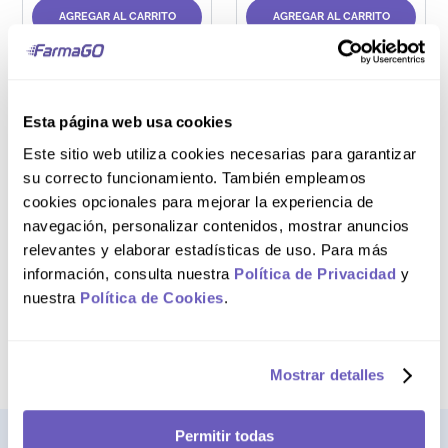
AGREGAR AL CARRITO
AGREGAR AL CARRITO
Esta página web usa cookies
Este sitio web utiliza cookies necesarias para garantizar
Frasco 120 mL
su correcto funcionamiento. También empleamos
Loción Repelente
cookies opcionales para mejorar la experiencia de
de Insectos
navegación, personalizar contenidos, mostrar anuncios
ZZZCUDO Familiar
relevantes y elaborar estadísticas de uso. Para más
información, consulta nuestra
Política de Privacidad
y
nuestra
Política de Cookies
.
NO DISPONIBLE
Mostrar detalles
Permitir todas