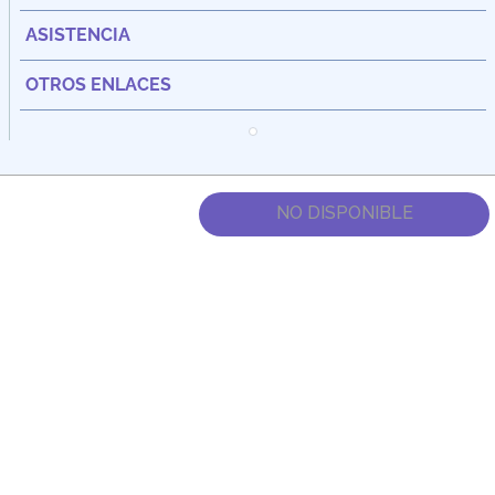
ASISTENCIA
OTROS ENLACES
NO DISPONIBLE
Dirección:
Av. Santa Cecilia Nro. 265 Ate - Lima, Perú