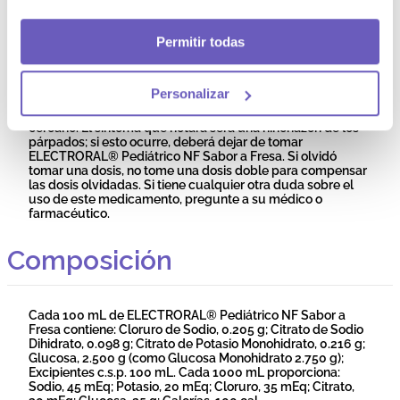
vómitos o sudoración intensa, con un máximo de 1 L por
hora. ELECTRORAL® Pediátrico NF Sabor a Fresa no se
Permitir todas
recomienda para niños menores de 2 años sin consejo
médico. Pacientes con problemas de riñón: si padece
problemas de riñón, debe informar a su médico antes de
tomar este medicamento. En caso de sobredosis o
Personalizar
ingestión accidental, consulte inmediatamente a su
médico o farmacéutico o acuda al centro de salud más
cercano. El síntoma que notará será una hinchazón de los
párpados; si esto ocurre, deberá dejar de tomar
ELECTRORAL® Pediátrico NF Sabor a Fresa. Si olvidó
tomar una dosis, no tome una dosis doble para compensar
las dosis olvidadas. Si tiene cualquier otra duda sobre el
uso de este medicamento, pregunte a su médico o
farmacéutico.
Composición
Cada 100 mL de ELECTRORAL® Pediátrico NF Sabor a
Fresa contiene: Cloruro de Sodio, 0.205 g; Citrato de Sodio
Dihidrato, 0.098 g; Citrato de Potasio Monohidrato, 0.216 g;
Glucosa, 2.500 g (como Glucosa Monohidrato 2.750 g);
Excipientes c.s.p. 100 mL. Cada 1000 mL proporciona:
Sodio, 45 mEq; Potasio, 20 mEq; Cloruro, 35 mEq; Citrato,