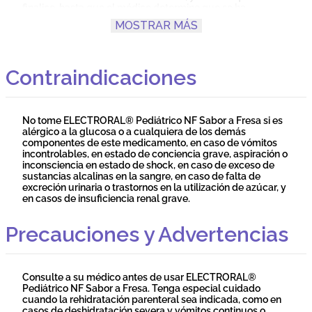
finalice, hasta que el médico determine que se ha
conseguido la rehidratación, lo cual suele lograrse en 4 o 5
MOSTRAR MÁS
días. Si hay fiebre, o si los vómitos, la diarrea, diarrea
sanguinolenta y/o la sudoración intensa empeoran o
continúan más allá de 24 horas, se debe buscar consejo
médico.
Contraindicaciones
No tome ELECTRORAL® Pediátrico NF Sabor a Fresa si es
alérgico a la glucosa o a cualquiera de los demás
componentes de este medicamento, en caso de vómitos
incontrolables, en estado de conciencia grave, aspiración o
inconsciencia en estado de shock, en caso de exceso de
sustancias alcalinas en la sangre, en caso de falta de
excreción urinaria o trastornos en la utilización de azúcar, y
en casos de insuficiencia renal grave.
Precauciones y Advertencias
Consulte a su médico antes de usar ELECTRORAL®
Pediátrico NF Sabor a Fresa. Tenga especial cuidado
cuando la rehidratación parenteral sea indicada, como en
casos de deshidratación severa y vómitos continuos o