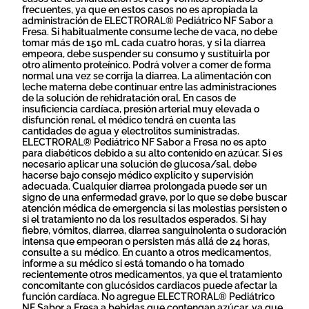
frecuentes, ya que en estos casos no es apropiada la
administración de ELECTRORAL® Pediátrico NF Sabor a
Fresa. Si habitualmente consume leche de vaca, no debe
tomar más de 150 mL cada cuatro horas, y si la diarrea
empeora, debe suspender su consumo y sustituirla por
otro alimento proteínico. Podrá volver a comer de forma
normal una vez se corrija la diarrea. La alimentación con
leche materna debe continuar entre las administraciones
de la solución de rehidratación oral. En casos de
insuficiencia cardíaca, presión arterial muy elevada o
disfunción renal, el médico tendrá en cuenta las
cantidades de agua y electrolitos suministradas.
ELECTRORAL® Pediátrico NF Sabor a Fresa no es apto
para diabéticos debido a su alto contenido en azúcar. Si es
necesario aplicar una solución de glucosa/sal, debe
hacerse bajo consejo médico explícito y supervisión
adecuada. Cualquier diarrea prolongada puede ser un
signo de una enfermedad grave, por lo que se debe buscar
atención médica de emergencia si las molestias persisten o
si el tratamiento no da los resultados esperados. Si hay
fiebre, vómitos, diarrea, diarrea sanguinolenta o sudoración
intensa que empeoran o persisten más allá de 24 horas,
consulte a su médico. En cuanto a otros medicamentos,
informe a su médico si está tomando o ha tomado
recientemente otros medicamentos, ya que el tratamiento
concomitante con glucósidos cardiacos puede afectar la
función cardíaca. No agregue ELECTRORAL® Pediátrico
NF Sabor a Fresa a bebidas que contengan azúcar, ya que