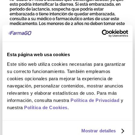
esto podría intensificar la diarrea. Si está embarazada, en
periodo de lactancia, sospecha que podría estar
embarazada o tiene intención de quedar embarazada,
consulte a su médico o farmacéutico antes de usar este
medicamento. Los menores de 2 años no deben tomar este
producto sin consejo médico.
Modo de uso
Esta página web usa cookies
Vía oral. Los niños deben recibir cantidades pequeñas,
Este sitio web utiliza cookies necesarias para garantizar
frecuentes y administradas lentamente de ELECTRORAL®
su correcto funcionamiento. También empleamos
Pediátrico NF Sabor a Fresa. La dosis depende del peso
corporal. Niños menores de 2 años: úselo solo con el
cookies opcionales para mejorar la experiencia de
consejo de un médico. Niños de 2 a 11 años: al primer signo
navegación, personalizar contenidos, mostrar anuncios
de diarrea, vómitos y/o sudoración abundante, administre
50 a 100 mL por kg (2.2 libras) de peso corporal durante las
relevantes y elaborar estadísticas de uso. Para más
primeras 3 a 4 horas. Mientras continúan la diarrea, los
información, consulta nuestra
Política de Privacidad
y
vómitos y/o la sudoración abundante, administre 120 mL
por cada episodio adicional de diarrea o vómitos, con un
nuestra
Política de Cookies
.
máximo de 1 L por hora. Adolescentes de 12 años y
mayores: al primer signo de diarrea, vómitos y/o
sudoración intensa, administre 50 a 100 mL por kg de peso
corporal durante las primeras 4 a 6 horas. Mientras
continúan la diarrea, los vómitos y/o la sudoración intensa,
Mostrar detalles
administre 200 mL por cada episodio adicional de diarrea,