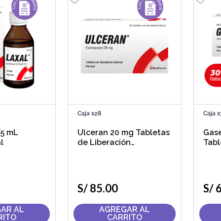
Caja x28
Caja x
/5 mL
Ulceran 20 mg Tabletas
Gas
l
de Liberación
Tabl
Retardada
S/
85
.
00
S/
AR AL
AGREGAR AL
RITO
CARRITO