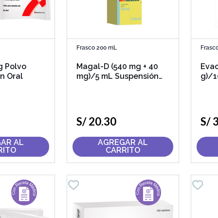
Frasco 200 mL
Frasc
g Polvo
Magal-D (540 mg + 40
Evac
n Oral
mg)/5 mL Suspensión
g)/1
Oral
Rect
S/
20
.
30
S/
AR AL
AGREGAR AL
RITO
CARRITO