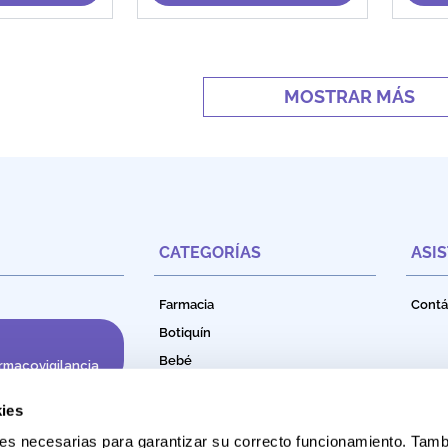
MOSTRAR MÁS
CATEGORÍAS
ASI
Farmacia
Contá
Botiquín
Bebé
rmacovigilancia
Cuidado e Higiene Personal
ies
Nutrición
okies necesarias para garantizar su correcto funcionamiento. Ta
Productos Naturales