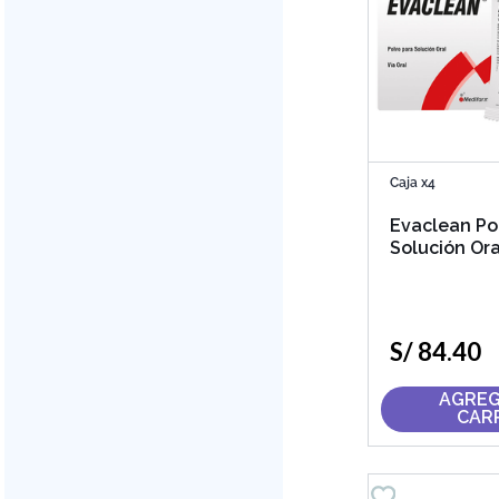
Donamed
Clausimed
Caja x4
Evaclean Po
Solución Ora
109.6 g
S/
84
.
40
AGREG
CAR