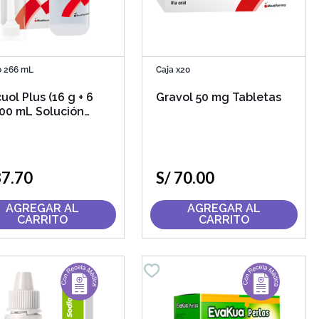
o 266 mL
Caja x20
uol Plus (16 g + 6
Gravol 50 mg Tabletas
00 mL Solución
al
37
.
70
S/
70
.
00
AGREGAR AL
AGREGAR AL
CARRITO
CARRITO