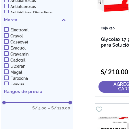
Antidiarréicos
Antiulcerosos
Antibióticos Digestivos
Probióticos
Marca
Preparación para Colonoscopía
Caja x50
Electroral
Antiespasmódicos
Gravol
Glycolax 17 
Gaseovet
para Solució
Evacuol
Gravamin
Cadotril
Ulceran
S/
210
.
00
Magal
Furoxona
AGREG
Evakua
CAR
Sucraxol
Rangos de precio
Sincol
Laxal
S/ 4.00
–
S/ 120.00
Hortrin
Glycolax
Gastroplus
Evaclean