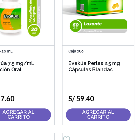
o 20 mL
Caja x60
kúa 7.5 mg/mL
Evakúa Perlas 2.5 mg
ción Oral
Cápsulas Blandas
17
.
60
S/
59
.
40
AGREGAR AL
AGREGAR AL
CARRITO
CARRITO