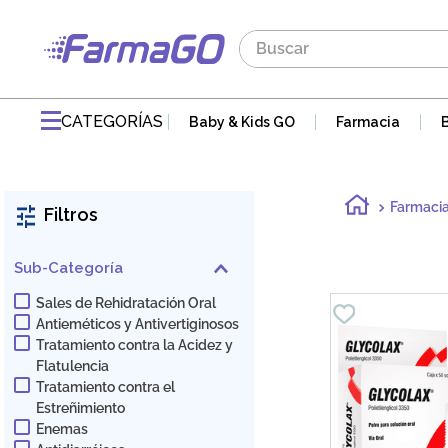
Buscar
TÉRMINOS MÁS BUSCADOS
1
.
maddre
CATEGORÍAS
Baby & Kids GO
Farmacia
2
.
zaidman
3
.
jabon
Farmaci
Filtros
4
.
pvm
5
.
gaseovet
Sub-Categoría
6
.
acnomel
Sales de Rehidratación Oral
Antieméticos y Antivertiginosos
7
.
doloral
Tratamiento contra la Acidez y
8
.
electrolight
Flatulencia
Tratamiento contra el
9
.
mucovit
Estreñimiento
Enemas
10
.
nutribén