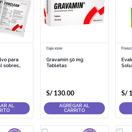
Caja x100
Frasc
lvo para
Gravamin 50 mg
Eva
l sobres
Tabletas
Solu
S/
130
.
00
S/
AR AL
AGREGAR AL
RITO
CARRITO