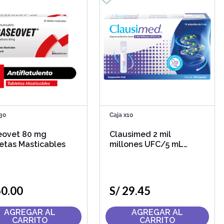
30
Caja x10
eovet 80 mg
Clausimed 2 mil
etas Masticables
millones UFC/5 mL
Suspensión Oral
60
.
00
S/
29
.
45
AGREGAR AL
AGREGAR AL
CARRITO
CARRITO