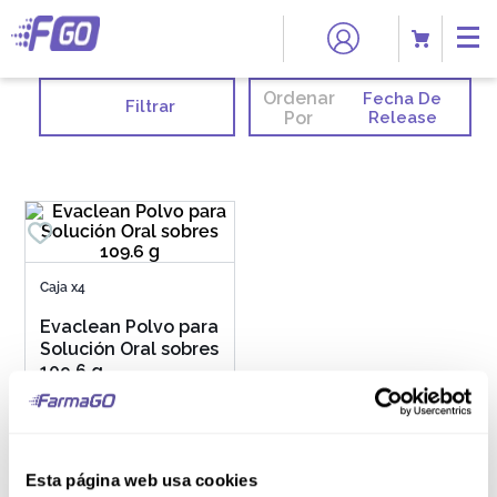
Ordenar
Fecha De
Filtrar
Por
Release
Caja x4
Evaclean Polvo para
Solución Oral sobres
109.6 g
S/
84
.
40
Esta página web usa cookies