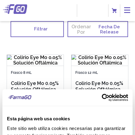
Ordenar
Fecha De
Filtrar
Por
Release
Frasco 8 mL
Frasco 12 mL
Colirio Eye Mo 0.05%
Colirio Eye Mo 0.05%
Solución Oftálmica
Solución Oftálmica
S/
9
.
60
S/
10
.
40
Esta página web usa cookies
Este sitio web utiliza cookies necesarias para garantizar
AGREGAR AL CARRITO
AGREGAR AL CARRITO