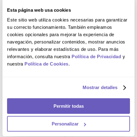
Esta página web usa cookies
Este sitio web utiliza cookies necesarias para garantizar
Caja x3
Caja x30
su correcto funcionamiento. También empleamos
Fluibroncol 300
cookies opcionales para mejorar la experiencia de
Fluixx 200 mg
mg/3 mL Solución
Gránulos para
navegación, personalizar contenidos, mostrar anuncios
Inyectable
Solución Oral
relevantes y elaborar estadísticas de uso. Para más
información, consulta nuestra
Política de Privacidad
y
nuestra
Política de Cookies
.
S/
80
.
70
NO DISPONIBLE
Mostrar detalles
AGREGAR AL CARRITO
Permitir todas
Personalizar
Caja x30
Frasco 120 mL