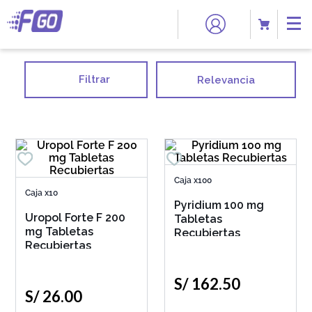
Filtrar
Relevancia
Caja x100
Caja x10
Pyridium 100 mg
Uropol Forte F 200
Tabletas
mg Tabletas
Recubiertas
Recubiertas
S/
162
.
50
S/
26
.
00