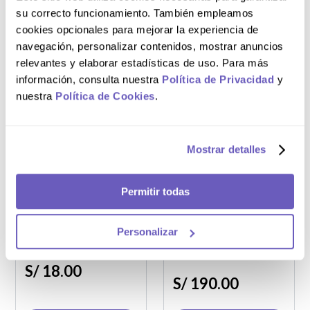
Prolongada
su correcto funcionamiento. También empleamos
cookies opcionales para mejorar la experiencia de
S/
242
.
00
S/
29
.
40
navegación, personalizar contenidos, mostrar anuncios
relevantes y elaborar estadísticas de uso. Para más
información, consulta nuestra
Política de Privacidad
y
AGREGAR AL CARRITO
AGREGAR AL CARRITO
nuestra
Política de Cookies
.
Mostrar detalles
Caja x1
Caja x100
Permitir todas
Xileva 20 mg
Pyridium-X Forte
Tabletas
200 mg Tabletas
Recubiertas
Personalizar
Recubiertas
S/
18
.
00
S/
190
.
00