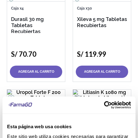
Caja x4
Caja x30
Durasil 30 mg
Xileva 5 mg Tabletas
Tabletas
Recubiertas
Recubiertas
S/
70
.
70
S/
119
.
99
AGREGAR AL CARRITO
AGREGAR AL CARRITO
Caja x100
Caja x20
Uropol Forte F 200
Litiasin K 1080 mg
Esta página web usa cookies
mg Tabletas
Tabletas de
Este sitio web utiliza cookies necesarias para garantizar
Recubiertas
Liberación