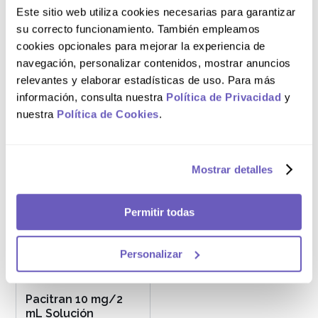
Este sitio web utiliza cookies necesarias para garantizar
su correcto funcionamiento. También empleamos
Caja x30
Caja x30
cookies opcionales para mejorar la experiencia de
Imelda 60 mg
Amizal 45 mg
navegación, personalizar contenidos, mostrar anuncios
Cápsulas de
Comprimidos
relevantes y elaborar estadísticas de uso. Para más
Liberación
Recubiertos
información, consulta nuestra
Política de Privacidad
y
Retardada
nuestra
Política de Cookies
.
S/
279
.
42
S/
157
.
20
Mostrar detalles
AGREGAR AL CARRITO
AGREGAR AL CARRITO
Permitir todas
Personalizar
Caja x28
Pacitran 10 mg/2
mL Solución