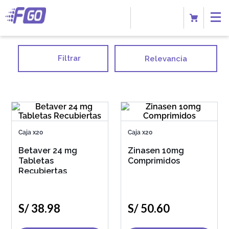
Filtrar
Relevancia
Caja x20
Caja x20
Betaver 24 mg
Zinasen 10mg
Tabletas
Comprimidos
Recubiertas
S/
38
.
98
S/
50
.
60