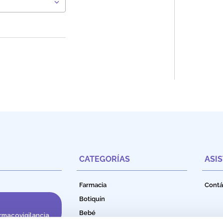
CATEGORÍAS
ASI
Farmacia
Contá
Botiquín
Bebé
rmacovigilancia