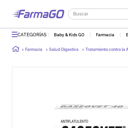
Buscar
TÉRMINOS MÁS BUSCADOS
1
.
maddre
CATEGORÍAS
Baby & Kids GO
Farmacia
2
.
zaidman
Farmacia
Salud Digestiva
Tratamiento contra la 
3
.
jabon
4
.
pvm
5
.
gaseovet
6
.
acnomel
7
.
mucovit
8
.
electrolight
9
.
doloral
10
.
nutribén