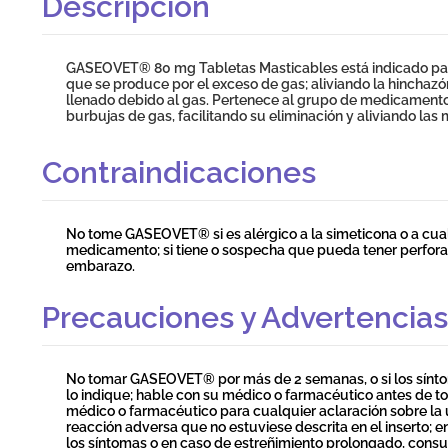
Descripción
GASEOVET® 80 mg Tabletas Masticables está indicado para e
que se produce por el exceso de gas; aliviando la hinchazón
llenado debido al gas. Pertenece al grupo de medicamentos
burbujas de gas, facilitando su eliminación y aliviando las
Contraindicaciones
No tome GASEOVET® si es alérgico a la simeticona o a cu
medicamento; si tiene o sospecha que pueda tener perforaci
embarazo.
Precauciones y Advertencias
No tomar GASEOVET® por más de 2 semanas, o si los sínto
lo indique; hable con su médico o farmacéutico antes d
médico o farmacéutico para cualquier aclaración sobre la u
reacción adversa que no estuviese descrita en el inserto;
los síntomas o en caso de estreñimiento prolongado, consu