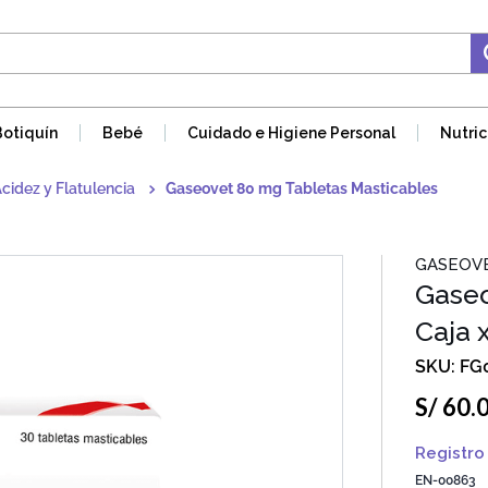
Botiquín
Bebé
Cuidado e Higiene Personal
Nutric
Acidez y Flatulencia
Gaseovet 80 mg Tabletas Masticables
GASEOV
Gaseo
Caja 
FG
S/
60
.
Registro 
EN-00863