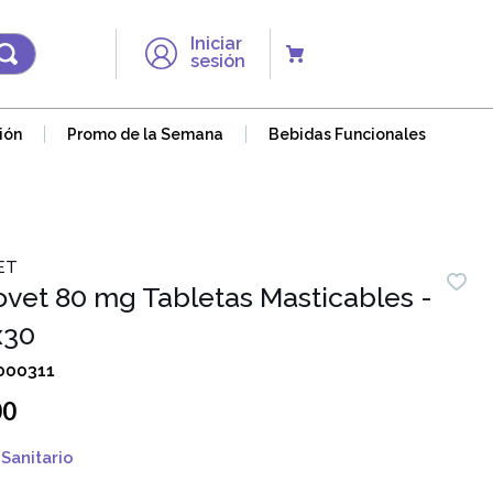
Iniciar
sesión
ión
Promo de la Semana
Bebidas Funcionales
ET
vet 80 mg Tabletas Masticables -
x30
000311
00
Sanitario