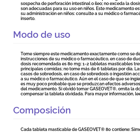
sospecha de perforación intestinal o íleo; no exceda la do
son adecuadas para su uso en niños. Este medicamento es
su administración en niños: consulte a su médico o farmacé
inserto.
Modo de uso
Tome siempre este medicamento exactamente como se descr
instrucciones de su médico o farmacéutico, en caso de du
dosis recomendada es 80 mg: 1-2 tabletas masticables tres
principales comidas; no tome más de 6 tabletas por día. L
casos de sobredosis, en caso de sobredosis o ingestión ac
a su médico o farmacéutico. Aún en el caso de que se ingie
es muy poco probable que se produzcan efectos adversos de
del medicamento. Si olvidó tomar GASEOVET®, omita la dos
compensar la tableta olvidada. Para mayor información, leer
Composición
Cada tableta masticable de GASEOVET® 80 contiene: Sime