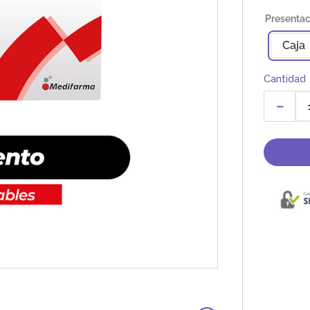
Caja
Cantidad
－