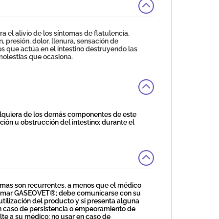
l alivio de los síntomas de flatulencia,
, presión, dolor, llenura, sensación de
 que actúa en el intestino destruyendo las
 molestias que ocasiona.
alquiera de los demás componentes de este
ón u obstrucción del intestino; durante el
mas son recurrentes, a menos que el médico
e tomar GASEOVET®; debe comunicarse con su
tilización del producto y si presenta alguna
 en caso de persistencia o empeoramiento de
lte a su médico; no usar en caso de