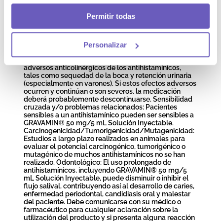
antihistamínicos. Geriatría: En pacientes geriátricos a
quienes se administra antihistamínicos pueden ser
Permitir todas
más propensos de ocurrir somnolencia, sedación,
confusión e hipotensión. Una reacción paradójica,
caracterizada por un estado de hiperexcitabilidad,
puede ocurrir en pacientes geriátricos a los que se
Personalizar
administra antihistamínicos. Los pacientes geriátricos
son especialmente susceptibles a los efectos
adversos anticolinérgicos de los antihistamínicos,
tales como sequedad de la boca y retención urinaria
(especialmente en varones). Si estos efectos adversos
ocurren y continúan o son severos, la medicación
deberá probablemente descontinuarse. Sensibilidad
cruzada y/o problemas relacionados: Pacientes
sensibles a un antihistamínico pueden ser sensibles a
GRAVAMIN® 50 mg/5 mL Solución Inyectable.
Carcinogenicidad/Tumorigenicidad/Mutagenicidad:
Estudios a largo plazo realizados en animales para
evaluar el potencial carcinogénico, tumorigénico o
mutagénico de muchos antihistamínicos no se han
realizado. Odontológico: El uso prolongado de
antihistamínicos, incluyendo GRAVAMIN® 50 mg/5
mL Solución Inyectable, puede disminuir o inhibir el
flujo salival, contribuyendo así al desarrollo de caries,
enfermedad periodontal, candidiasis oral y malestar
del paciente. Debe comunicarse con su médico o
farmacéutico para cualquier aclaración sobre la
utilización del producto y si presenta alguna reacción