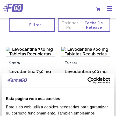
Ordenar
Fecha De
Filtrar
Por
Release
Caja x5
Caja x14
Levodantina 750 mg
Levodantina 500 mg
Tabletas
Tabletas
Recubiertas
Recubiertas
Esta página web usa cookies
S/
80
.
30
S/
96
.
40
Este sitio web utiliza cookies necesarias para garantizar
su correcto funcionamiento. También empleamos
AGREGAR AL CARRITO
AGREGAR AL CARRITO