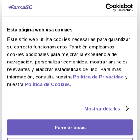
Esta página web usa cookies
Frasco 60 mL
Caja x100
Este sitio web utiliza cookies necesarias para garantizar
su correcto funcionamiento. También empleamos
Libbera 2.5mg/5 mL
Libbera 5 mg
Solución Oral
Tabletas
cookies opcionales para mejorar la experiencia de
Recubiertas
navegación, personalizar contenidos, mostrar anuncios
relevantes y elaborar estadísticas de uso. Para más
información, consulta nuestra
Política de Privacidad
y
S/
32
.
00
S/
360
.
00
nuestra
Política de Cookies
.
AGREGAR AL CARRITO
AGREGAR AL CARRITO
Mostrar detalles
Permitir todas