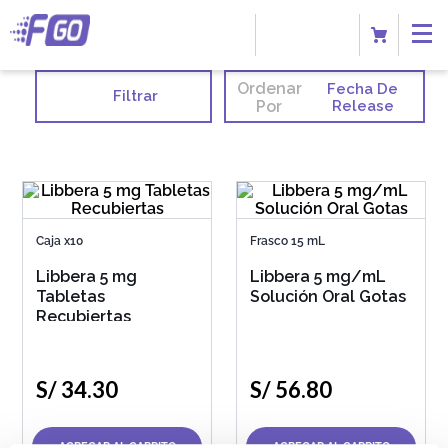
Ordenar
Fecha De
Filtrar
Por
Release
Caja x10
Frasco 15 mL
Libbera 5 mg
Libbera 5 mg/mL
Tabletas
Solución Oral Gotas
Recubiertas
S/
34
.
30
S/
56
.
80
AGREGAR AL CARRITO
AGREGAR AL CARRITO