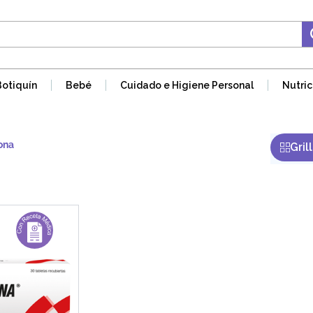
Botiquín
Bebé
Cuidado e Higiene Personal
Nutric
ona