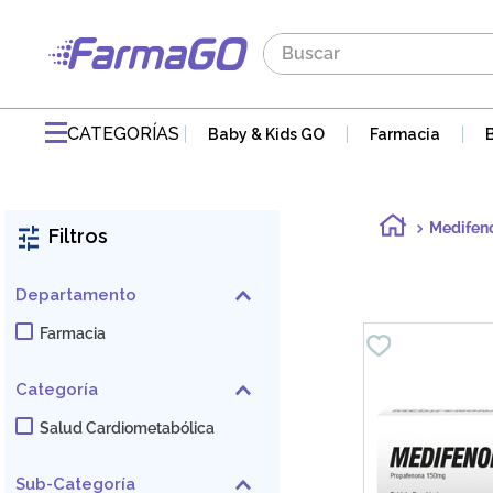
Buscar
TÉRMINOS MÁS BUSCADOS
1
.
maddre
CATEGORÍAS
Baby & Kids GO
Farmacia
2
.
zaidman
3
.
jabon
Medifen
Filtros
4
.
pvm
5
.
gaseovet
Departamento
6
.
acnomel
Farmacia
7
.
mucovit
Categoría
8
.
electrolight
Salud Cardiometabólica
9
.
doloral
10
.
nutribén
Sub-Categoría