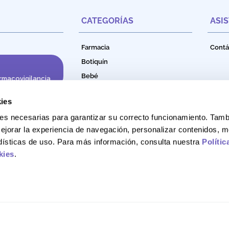
CATEGORÍAS
ASI
Farmacia
Contá
Botiquín
Bebé
rmacovigilancia
Cuidado e Higiene Personal
ies
Nutrición
okies necesarias para garantizar su correcto funcionamiento. Ta
Productos Naturales
ejorar la experiencia de navegación, personalizar contenidos, m
Bebidas Funcionales
adísticas de uso. Para más información, consulta nuestra
Polític
kies
.