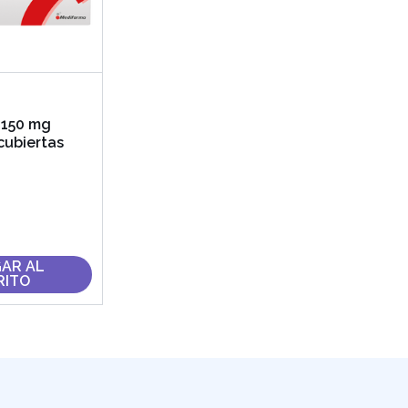
 150 mg
cubiertas
AR AL
RITO