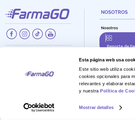
NOSOTROS
Nosotros
Reporte de Fa
Dirección:
Av. Santa Cecilia Nro. 265, Ate -
Esta página web usa cook
Lima, Perú
Este sitio web utiliza co
Teléfono:
cookies opcionales para m
908 895 020
relevantes y elaborar est
Correo:
y nuestra
Política de Coo
Atencionalcliente@farmago.pe
Mostrar detalles
FarmaGo 2025 - Derechos reservados